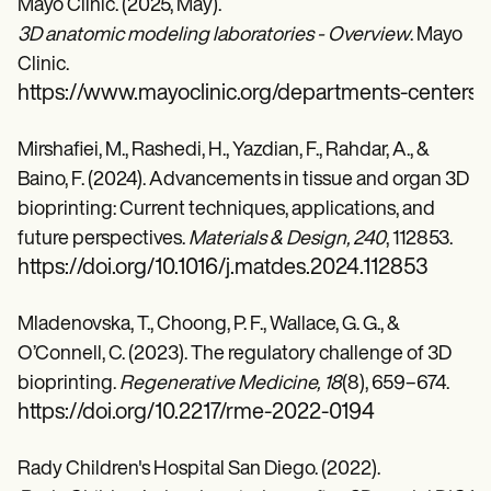
Mayo Clinic. (2025, May).
3D anatomic modeling laboratories - Overview
. Mayo
Clinic.
https://www.mayoclinic.org/departments-centers/
Mirshafiei, M., Rashedi, H., Yazdian, F., Rahdar, A., &
Baino, F. (2024). Advancements in tissue and organ 3D
bioprinting: Current techniques, applications, and
future perspectives.
Materials & Design, 240
, 112853.
https://doi.org/10.1016/j.matdes.2024.112853
Mladenovska, T., Choong, P. F., Wallace, G. G., &
O’Connell, C. (2023). The regulatory challenge of 3D
bioprinting.
Regenerative Medicine, 18
(8), 659–674.
https://doi.org/10.2217/rme-2022-0194
Rady Children's Hospital San Diego. (2022).