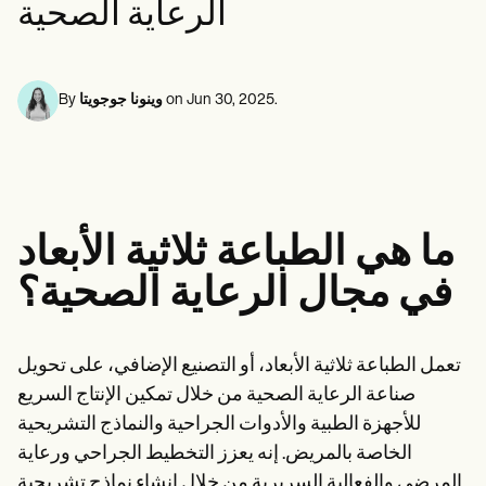
الرعاية الصحية
Life coaches
متخصصو الصحة النفسية
Insurance claims
Speech therapists
الأخصائيون الاجتماعيون
Massage therapists
أخصائيو التغذية والتغذية
Personal trainers
معالجو العلاج الطبيعي
علماء النفس
.
Jun 30, 2025
on
وينونا جوجويتا
By
الممرضات
معالجو التدليك
المعالجون المهنيون
Resources
المدونات
أدلة الموارد
ما هي الطباعة ثلاثية الأبعاد
مقارنة
أدلة التطبيقات
في مجال الرعاية الصحية؟
قوالب
رموز التصنيف الدولي للأمراض
Procedure Codes
قالب سوبربل
تعمل الطباعة ثلاثية الأبعاد، أو التصنيع الإضافي، على تحويل
قالب ملاحظة SOAP
صناعة الرعاية الصحية من خلال تمكين الإنتاج السريع
قالب خطة العلاج
Informed Consent Form
للأجهزة الطبية والأدوات الجراحية والنماذج التشريحية
Social Work Treatment Plans
الخاصة بالمريض. إنه يعزز التخطيط الجراحي ورعاية
DAR Note Template
المرضى والفعالية السريرية من خلال إنشاء نماذج تشريحية