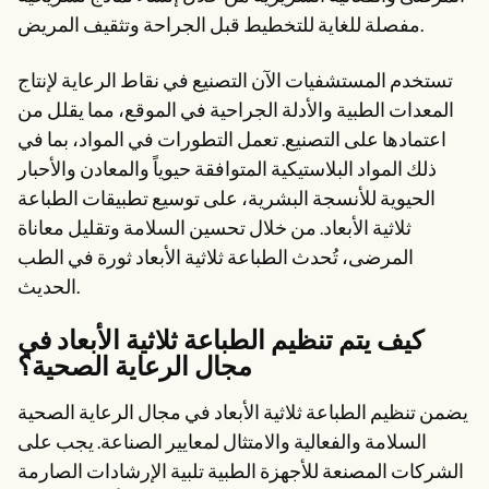
Patient Visit Summary Template
Help Center
مفصلة للغاية للتخطيط قبل الجراحة وتثقيف المريض.
Demos
Training Hub
تستخدم المستشفيات الآن التصنيع في نقاط الرعاية لإنتاج
Webinars
المعدات الطبية والأدلة الجراحية في الموقع، مما يقلل من
Switch to Carepatron
Become a Partner
اعتمادها على التصنيع. تعمل التطورات في المواد، بما في
Pricing
ذلك المواد البلاستيكية المتوافقة حيوياً والمعادن والأحبار
Why Carepatron?
Login
الحيوية للأنسجة البشرية، على توسيع تطبيقات الطباعة
Get started
ثلاثية الأبعاد. من خلال تحسين السلامة وتقليل معاناة
المرضى، تُحدث الطباعة ثلاثية الأبعاد ثورة في الطب
الحديث.
كيف يتم تنظيم الطباعة ثلاثية الأبعاد في
مجال الرعاية الصحية؟
يضمن تنظيم الطباعة ثلاثية الأبعاد في مجال الرعاية الصحية
السلامة والفعالية والامتثال لمعايير الصناعة. يجب على
الشركات المصنعة للأجهزة الطبية تلبية الإرشادات الصارمة