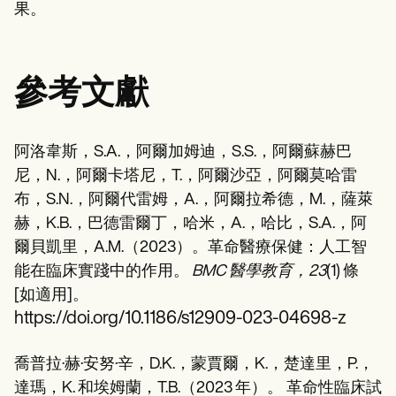
果。
參考文獻
阿洛韋斯，S.A.，阿爾加姆迪，S.S.，阿爾蘇赫巴
尼，N.，阿爾卡塔尼，T.，阿爾沙亞，阿爾莫哈雷
布，S.N.，阿爾代雷姆，A.，阿爾拉希德，M.，薩萊
赫，K.B.，巴德雷爾丁，哈米，A.，哈比，S.A.，阿
爾貝凱里，A.M.（2023）。革命醫療保健：人工智
能在臨床實踐中的作用。
BMC 醫學教育，23
(1) 條
[如適用]。
https://doi.org/10.1186/s12909-023-04698-z
喬普拉·赫·安努·辛，D.K.，蒙賈爾，K.，楚達里，P.，
達瑪，K. 和埃姆蘭，T.B.（2023 年）。
革命性臨床試