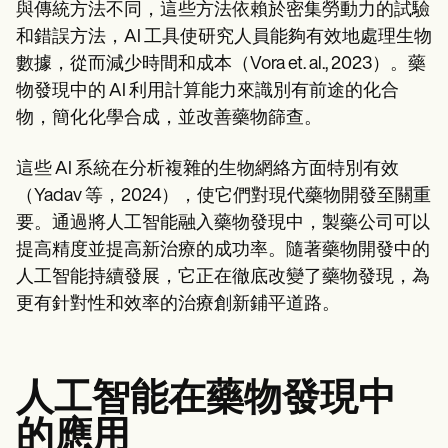
Patient Visit Summary Template
與傳統方法不同，這些方法依賴於密集勞動力的試驗
Help Center
和錯誤方法，AI 工具使研究人員能夠有效地處理生物
Demos
Training Hub
數據，從而減少時間和成本（Vora et. al., 2023）。藥
Webinars
物發現中的 AI 利用計算能力來識別有前途的化合
Switch to Carepatron
物，簡化化學合成，並改善藥物篩查。
Become a Partner
Pricing
Why Carepatron?
這些 AI 系統在分析複雜的生物網絡方面特別有效
Login
（Yadav 等，2024），使它們對現代藥物開發至關重
Get started
要。通過將人工智能融入藥物發現中，製藥公司可以
提高精度並提高新治療的成功率。隨著藥物開發中的
人工智能持續發展，它正在徹底改變了藥物發現，為
更有針對性和效率的治療創新鋪平道路。
人工智能在藥物發現中
的應用