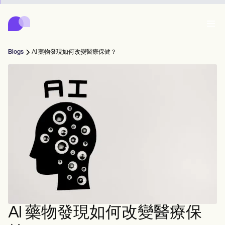
Carepatron
Product
排程
文件
病人入口網站
Blogs
AI 藥物發現如何改變醫療保健？
健康紀錄
Features
帳單
合規
Who we're for
網上表格
聯繫
提醒
付款
照護
Behavioral
預約排程
遠程醫療
Online booking
臨床注意事項
Medical
完成
Counselors
會面
實務管理
Automatic reminders
Mental health
Allied
Community
Telehealth video
Dentists
治療
單人練習者
訊息
Psychologists
In session notes
Get started for free
Nurse practitioners
診所管理
Wellness
新執業者
Dietitians
ePrescribe
Client messaging
Therapists
NEW
Nurses
團隊
記錄
合規與安全
Nutritionists
Treatment plans
Book a demo
SMS and email
Acupuncturists
輔導員
Physicians
AI Scribe
Occupational therapists
教練
Carepatron AI
Chiropractors
收費
Psychiatrists
登入
言語病理學家
Clinical notes
AI 藥物發現如何改變醫療保
Physical therapists
Health coaches
Invoicing and payments
查看完整工作流程
整脊師
Social workers