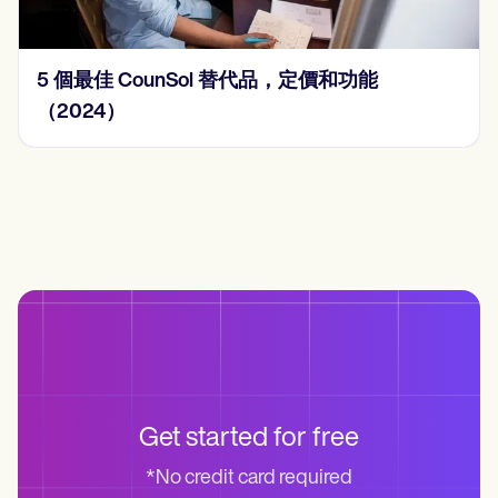
2024 年的 15 個 SOAP 筆記示例
Get started for free
*No credit card required