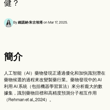
健？
心理健康專業人員
Life coaches
Insurance claims
Speech therapists
社會工作者
Massage therapists
營養師和營養學家
Personal trainers
物理治療師
心理學家
By
維諾納·朱古埃塔
on
Mar 17, 2025
.
護士
按摩治療師
職業治療師
Resources
部落格
資源指南
簡介
比較
應用程式指南
模板
ICD 代碼
人工智能（AI）藥物發現正通過優化和加快識別潛在
Procedure Codes
藥物候選的過程來改變製藥行業。藥物發現中的 AI
超級票據模板
肥皂筆記範本
利用 AI 系統（包括機器學習算法）來分析龐大的數
治療計劃範本
據集，識別藥物目標和高精度預測分子相互作用
Informed Consent Form
（Rehman et al., 2024）。
Social Work Treatment Plans
DAR Note Template