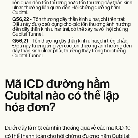
Patient Visit Summary Template
liên quan đến tổn thương hoặc tổn thương dây thần kinh
Help Center
ulnar, thường liên quan đến Hội chứng đường hầm
Demos
Cubital.
Training Hub
G56,22
- Tổn thương dây thần kinh ulnar, chi trên trái:
Điều này được sử dụng cho các tổn thương ảnh hưởng
Webinars
đến dây thần kinh ulnar trái, có thể xảy ra với hội chứng
Switch to Carepatron
Cubital Tunnel.
Become a Partner
G56,21
- Tổn thương dây thần kinh ulnar, chi trên phải:
Pricing
Điều này tương ứng với các tổn thương ảnh hưởng đến
Why Carepatron?
dây thần kinh ulnar phải, thường thấy trong hội chứng
Login
Cubital Tunnel.
Get started
Mã ICD đường hầm
Cubital nào có thể lập
hóa đơn?
Dưới đây là một cái nhìn thoáng qua về các mã ICD-10
có thể thanh toán cho hội chứng đường hầm Cubital: