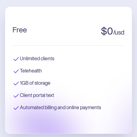
Free
$
0
/
usd
Unlimited clients
Telehealth
1GB of storage
Client portal text
Automated billing and online payments