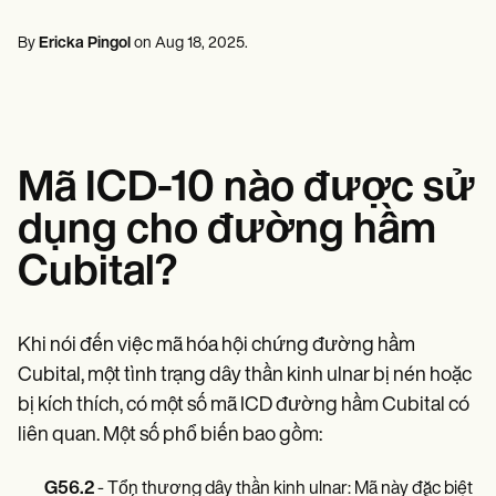
Chuyên gia sức khỏe tâm thần
Life coaches
Insurance claims
Speech therapists
Nhân viên xã hội
Massage therapists
By
Ericka Pingol
on
Aug 18, 2025
.
Chuyên gia dinh dưỡng & Chuyên gia dinh dưỡng
Personal trainers
Vật lý trị liệu
Nhà tâm lý học
Y tá
Chuyên gia trị liệu massage
Chuyên gia trị liệu nghề nghiệp
Mã ICD-10 nào được sử
Resources
Blogs
dụng cho đường hầm
Guides
Comparisons
Cubital?
Apps
Templates
ICD Codes
Procedure Codes
Khi nói đến việc mã hóa hội chứng đường hầm
Superbill Template
Cubital, một tình trạng dây thần kinh ulnar bị nén hoặc
SOAP Note Template
bị kích thích, có một số mã ICD đường hầm Cubital có
Treatment Plan Template
Informed Consent Form
liên quan. Một số phổ biến bao gồm:
Social Work Treatment Plans
DAR Note Template
G56.2
- Tổn thương dây thần kinh ulnar: Mã này đặc biệt