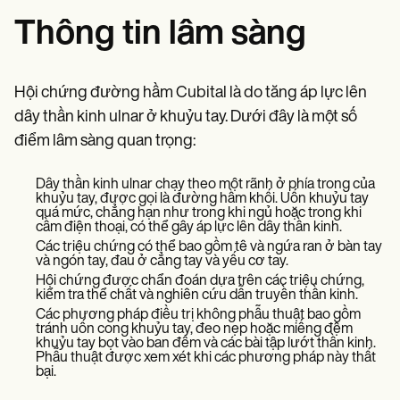
Thông tin lâm sàng
Hội chứng đường hầm Cubital là do tăng áp lực lên
dây thần kinh ulnar ở khuỷu tay. Dưới đây là một số
điểm lâm sàng quan trọng:
Dây thần kinh ulnar chạy theo một rãnh ở phía trong của
khuỷu tay, được gọi là đường hầm khối. Uốn khuỷu tay
quá mức, chẳng hạn như trong khi ngủ hoặc trong khi
cầm điện thoại, có thể gây áp lực lên dây thần kinh.
Các triệu chứng có thể bao gồm tê và ngứa ran ở bàn tay
và ngón tay, đau ở cẳng tay và yếu cơ tay.
Hội chứng được chẩn đoán dựa trên các triệu chứng,
kiểm tra thể chất và nghiên cứu dẫn truyền thần kinh.
Các phương pháp điều trị không phẫu thuật bao gồm
tránh uốn cong khuỷu tay, đeo nẹp hoặc miếng đệm
khuỷu tay bọt vào ban đêm và các bài tập lướt thần kinh.
Phẫu thuật được xem xét khi các phương pháp này thất
bại.