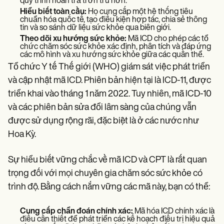
quy trình hoàn trả trơn tru hơn.
Hiểu biết toàn cầu:
Họ cung cấp một hệ thống tiêu
chuẩn hóa quốc tế, tạo điều kiện hợp tác, chia sẻ thông
tin và so sánh dữ liệu sức khỏe qua biên giới.
Theo dõi xu hướng sức khỏe:
Mã ICD cho phép các tổ
chức chăm sóc sức khỏe xác định, phân tích và đáp ứng
các mô hình và xu hướng sức khỏe giữa các quần thể.
Tổ chức Y tế Thế giới (WHO) giám sát việc phát triển
và cập nhật mã ICD. Phiên bản hiện tại là ICD-11, được
triển khai vào tháng 1 năm 2022. Tuy nhiên, mã ICD-10
và các phiên bản sửa đổi lâm sàng của chúng vẫn
được sử dụng rộng rãi, đặc biệt là ở các nước như
Hoa Kỳ.
Sự hiểu biết vững chắc về mã ICD và CPT là rất quan
trọng đối với mọi chuyên gia chăm sóc sức khỏe có
trình độ. Bằng cách nắm vững các mã này, bạn có thể:
Cung cấp chẩn đoán chính xác:
Mã hóa ICD chính xác là
điều cần thiết để phát triển các kế hoạch điều trị hiệu quả