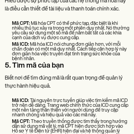
Hiểu được sự phức tạp của các hệ thống mã hóa này
là điều cần thiết để tài liệu và thanh toán chính xác.
Mã CPT:
Mã hóa CPT có thể phức tạp, đặc biệt là khi
nhiều thủ tục xảy ra trong một phiên duy nhất. Nó thường
yêu cầu sử dụng một số mã để nắm bắt tất cả các khía
cạnh của dịch vụ được cung cấp.
Mã ICD:
Mã hóa ICD nói chung đơn giản hơn, với mỗi
chẩn đoán có một mã duy nhất. Cách tiếp cận hợp lý này
đơn giản hóa việc truyền đạt tình trạng sức khỏe của
bệnh nhân.
5. Tìm mã của bạn
Biết nơi để tìm đúng mã là rất quan trọng để quản lý
thực hành hiệu quả.
Mã ICD:
Tài nguyên trực tuyến giúp việc tìm kiếm mã ICD
trở nên dễ dàng. Trang web chính thức của ICD cung cấp
một nền tảng thân thiện với người dùng để truy cập
nhanh chóng và hiệu quả vào các mã này.
Mã CPT:
Theo truyền thống được tìm thấy trong hướng
dẫn sử dụng mã vật lý, mã CPT hiện được tích hợp vào
Hồ sơ Y tế Điện tử (EHR) hiện đại và hệ thống quản lý