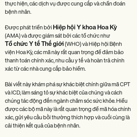
Patient Visit Summary Template
thực hiện, các dịch vụ được cung cấp và chẩn đoán
Help Center
bệnh nhân.
Demos
Training Hub
Webinars
Hiệp hội Y khoa Hoa Kỳ
Được phát triển bởi
Switch to Carepatron
(AMA) và được giám sát bởi các tổ chức như
Become a Partner
Pricing
Tổ chức Y tế Thế giới
(WHO) và Hiệp hội Bệnh
Why Carepatron?
viện Hoa Kỳ, các mã này rất quan trọng để đảm bảo
Login
thanh toán chính xác, nhu cầu y tế và hoàn trả chính
Get started
xác từ các nhà cung cấp bảo hiểm.
Bài viết này khám phá sự khác biệt chính giữa mã CPT
và ICD, làm sáng tỏ sự khác biệt của chúng và cách
chúng tác động đến ngành chăm sóc sức khỏe. Hiểu
được các bộ mã này là rất quan trọng để mã hóa chính
xác, gửi yêu cầu bồi thường thích hợp và cuối cùng là
cải thiện kết quả của bệnh nhân.