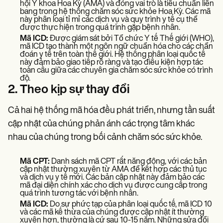
hội Y khoa Hoa Kỳ (AMA) và đóng vai trò là tiêu chuẩn liên
bang trong hệ thống chăm sóc sức khỏe Hoa Kỳ. Các mã
này phân loại tỉ mỉ các dịch vụ và quy trình y tế cụ thể
được thực hiện trong quá trình gặp bệnh nhân.
Mã ICD:
Được giám sát bởi Tổ chức Y tế Thế giới (WHO),
mã ICD tạo thành một ngôn ngữ chuẩn hóa cho các chẩn
đoán y tế trên toàn thế giới. Hệ thống phân loại quốc tế
này đảm bảo giao tiếp rõ ràng và tạo điều kiện hợp tác
toàn cầu giữa các chuyên gia chăm sóc sức khỏe có trình
độ.
2. Theo kịp sự thay đổi
Cả hai hệ thống mã hóa đều phát triển, nhưng tần suất
cập nhật của chúng phản ánh các trọng tâm khác
nhau của chúng trong bối cảnh chăm sóc sức khỏe.
Mã CPT:
Danh sách mã CPT rất năng động, với các bản
cập nhật thường xuyên từ AMA để kết hợp các thủ tục
và dịch vụ y tế mới. Các bản cập nhật này đảm bảo các
mã đại diện chính xác cho dịch vụ được cung cấp trong
quá trình tương tác với bệnh nhân.
Mã ICD:
Do sự phức tạp của phân loại quốc tế, mã ICD 10
và các mã kế thừa của chúng được cập nhật ít thường
xuyên hơn, thường là cứ sau 10-15 năm. Những sửa đổi