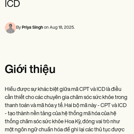
ICD
Chuyên gia sức khỏe tâm thần
Life coaches
Insurance claims
Speech therapists
Nhân viên xã hội
Massage therapists
Chuyên gia dinh dưỡng & Chuyên gia dinh dưỡng
Personal trainers
Vật lý trị liệu
Nhà tâm lý học
By
Priya Singh
on
Aug 18, 2025
.
Y tá
Chuyên gia trị liệu massage
Chuyên gia trị liệu nghề nghiệp
Resources
Blogs
Guides
Giới thiệu
Comparisons
Apps
Templates
ICD Codes
Hiểu được sự khác biệt giữa mã CPT và ICD là điều
Procedure Codes
cần thiết cho các chuyên gia chăm sóc sức khỏe trong
Superbill Template
SOAP Note Template
thanh toán và mã hóa y tế. Hai bộ mã này - CPT và ICD
Treatment Plan Template
- tạo thành nền tảng của hệ thống mã hóa của hệ
Informed Consent Form
thống chăm sóc sức khỏe Hoa Kỳ, đóng vai trò như
Social Work Treatment Plans
DAR Note Template
một ngôn ngữ chuẩn hóa để ghi lại các thủ tục được