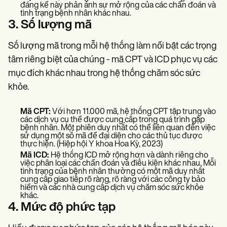
đáng kể này phản ánh sự mở rộng của các chẩn đoán và
tình trạng bệnh nhân khác nhau.
3. Số lượng mã
Số lượng mã trong mỗi hệ thống làm nổi bật các trọng
tâm riêng biệt của chúng - mã CPT và ICD phục vụ các
mục đích khác nhau trong hệ thống chăm sóc sức
khỏe.
Mã CPT:
Với hơn 11.000 mã, hệ thống CPT tập trung vào
các dịch vụ cụ thể được cung cấp trong quá trình gặp
bệnh nhân. Một phiên duy nhất có thể liên quan đến việc
sử dụng một số mã để đại diện cho các thủ tục được
thực hiện. (Hiệp hội Y khoa Hoa Kỳ, 2023)
Mã ICD:
Hệ thống ICD mở rộng hơn và dành riêng cho
việc phân loại các chẩn đoán và điều kiện khác nhau. Mỗi
tình trạng của bệnh nhân thường có một mã duy nhất
cung cấp giao tiếp rõ ràng, rõ ràng với các công ty bảo
hiểm và các nhà cung cấp dịch vụ chăm sóc sức khỏe
khác.
4. Mức độ phức tạp