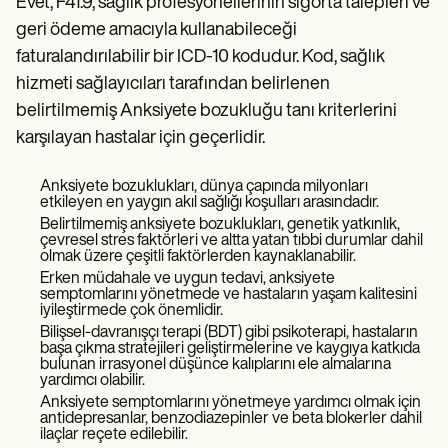
Evet, F41.9, sağlık profesyonellerinin sigorta talepleri ve
geri ödeme amacıyla kullanabileceği
faturalandırılabilir bir ICD-10 kodudur. Kod, sağlık
hizmeti sağlayıcıları tarafından belirlenen
belirtilmemiş Anksiyete bozukluğu tanı kriterlerini
karşılayan hastalar için geçerlidir.
Anksiyete bozuklukları, dünya çapında milyonları
etkileyen en yaygın akıl sağlığı koşulları arasındadır.
Belirtilmemiş anksiyete bozuklukları, genetik yatkınlık,
çevresel stres faktörleri ve altta yatan tıbbi durumlar dahil
olmak üzere çeşitli faktörlerden kaynaklanabilir.
Erken müdahale ve uygun tedavi, anksiyete
semptomlarını yönetmede ve hastaların yaşam kalitesini
iyileştirmede çok önemlidir.
Bilişsel-davranışçı terapi (BDT) gibi psikoterapi, hastaların
başa çıkma stratejileri geliştirmelerine ve kaygıya katkıda
bulunan irrasyonel düşünce kalıplarını ele almalarına
yardımcı olabilir.
Anksiyete semptomlarını yönetmeye yardımcı olmak için
antidepresanlar, benzodiazepinler ve beta blokerler dahil
ilaçlar reçete edilebilir.