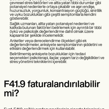
Patient Visit Summary Template
çevresel stres faktörleri ve altta yatan tıbbi durumlar gibi
Help Center
potansiyel nedenlerle ortaya çıkabilir ve aşırı endişe,
Demos
huzursuzluk, yorgunluk, konsantrasyon güçlüğü, sinirlilik
Training Hub
ve uyku bozuklukları gibi çeşitli semptomlarla kendini
gösterebilir.
Webinars
Sağlık uzmanları, altta yatan potansiyel nedenleri ve
Switch to Carepatron
katkıda bulunan faktörleri belirlemek için ayrıntılı bir tıbbi
Become a Partner
öykü ve psikolojik değerlendirme dahil olmak üzere
Pricing
kapsamlı bir şekilde incelemelidir.
Why Carepatron?
Anketler veya derecelendirme ölçekleri gibi ek
Login
değerlendirmeler, anksiyete semptomlarının şiddetini ve
Get started
etkisini değerlendirmek için kullanılabilir.
Belirtilmemiş anksiyete bozuklukları için tedavi
seçenekleri psikoterapi, ilaçlar, yaşam tarzı değişiklikleri ve
stres yönetimi tekniklerini içerebilir.
F41.9 faturalandırılabilir
mi?