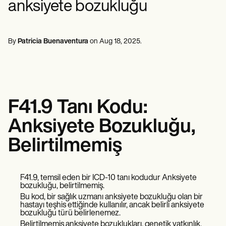
anksiyete bozukluğu
Ruh Sağlığı Uzmanları
Life coaches
Insurance claims
Speech therapists
Sosyal Hizmet Çalışanları
Massage therapists
Diyetisyenler ve Beslenme Uzmanları
Personal trainers
Fizik Terapistler
By
Patricia Buenaventura
on
Aug 18, 2025
.
Psikologlar
Hemşireler
Masaj Terapistleri
Mesleki Terapistler
Resources
Bloglar
F41.9 Tanı Kodu:
Kaynak Kılavuzları
Karşılaştırma
Anksiyete Bozukluğu,
Uygulama Kılavuzları
Şablonlar
Belirtilmemiş
ICD Kodları
Procedure Codes
Superbill şablonu
SOAP Not şablonu
F41.9, temsil eden bir ICD-10 tanı kodudur Anksiyete
Tedavi Planı Şablonu
bozukluğu, belirtilmemiş.
Informed Consent Form
Bu kod, bir sağlık uzmanı anksiyete bozukluğu olan bir
hastayı teşhis ettiğinde kullanılır, ancak belirli anksiyete
Social Work Treatment Plans
bozukluğu türü belirlenemez.
DAR Note Template
Belirtilmemiş anksiyete bozuklukları, genetik yatkınlık,