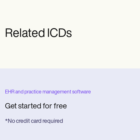
assessment and rational, and any plans
diagnosis.
for further evaluation or treatment.
Related ICDs
EHR and practice management software
Get started for free
*No credit card required