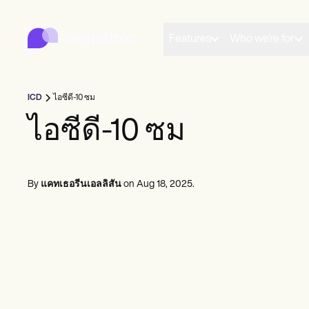
Carepatron
Product
การจัดตารางเวลา
Features
Who we're for
เอกสาร
พอร์ทัลคนไข้
บันทึกสุขภาพ
การเรียกเก็บเงิน
ICD
ไอซีดี-10 ซม
การปฏิบัติตาม
แบบฟอร์มออนไลน์
ไอซีดี-10 ซม
การแจ้งเตือน
การชำระเงิน
เทเลเฮลท์
หมายเหตุทางคลินิก
By
แคทเธอรีนเอลลิสัน
on
Aug 18, 2025
.
การจัดการฝึก
Community
ผู้ฝึกฝนคนเดียว
ผู้ปฏิบัติงานใหม่
ทีม
ที่ปรึกษา
โค้ช
นักพยาธิวิทยาภาษา
หมอไคโรแพรคเตอร์