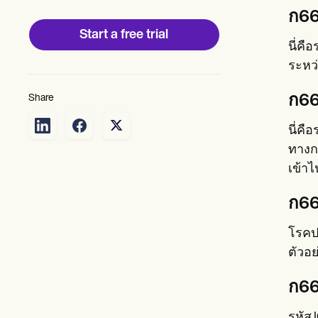
Patient Visit Summary Template
ก66
Help Center
Demos
Start a free trial
Training Hub
นี่คื
Webinars
ระหว
Switch to Carepatron
Become a Partner
Share
ก66
Pricing
Why Carepatron?
Login
นี่ค
Get started
ทางก
เข้า
ก66
โรคปอ
ตัวอย
ก66
รหัส 