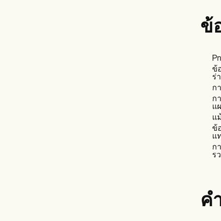
ข้
Pn
ข้
ร่
กา
กา
แผ
แม
ข้
แท
กา
รว
ค