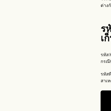
ต่างก
รห
เก
รหัส 
กรณีท
รหัสท
สาเหต