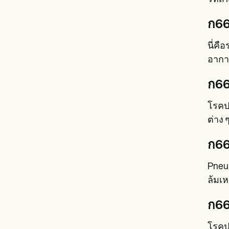
ก66
นี่คื
อากาศ
ก66
โรคปอ
ต่าง 
ก66
Pneu
ล้มเ
ก66
โรคป