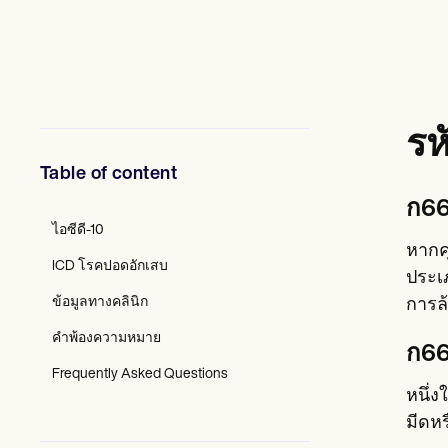
ผู้เชี่ยวชาญด้านสุขภาพจิต
นักสังคมสงเคราะห์
นักโภชนาการและนักโภชนาการ
นักกายภาพบำบัด
นักจิตวิทยา
พยาบาล
นักนวดบำบัด
รห
นักอาชีวบำบัด
Resources
Table of content
บล็อก
ก66
คู่มือทรัพยากร
เปรียบเทียบ
ไอซีดี-10
คู่มือแอป
หากคุ
ICD โรคปอดอักเสบ
เทมเพลต
ประเภ
รหัส ICD
ข้อมูลทางคลินิก
การล
Procedure Codes
เทมเพลตซูเปอร์บิลล์
คำพ้องความหมาย
แม่แบบหมายเหตุ SOAP
ก66
เทมเพลตแผนการรักษา
Frequently Asked Questions
Informed Consent Form
หนึ่ง
Social Work Treatment Plans
มีดหร
DAR Note Template