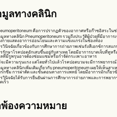
อมูลทางคลินิก
eumoperitoneum คือการปรากฏตัวของอากาศหรือก๊าซอิสระในช่องท
อมูลทางคลินิก Pneumoperitoneum รวมถึงประวัติผู้ป่วยที่มีอากา
างกายแสดงอาการอ่อนโยนและความแข็งแกร่งในช่องท้อง
รวินิจฉัยเกี่ยวข้องกับการศึกษาการถ่ายภาพเช่นรังสีเอกซ์การสแ
รรักษาโรคปอดอักเสบขึ้นอยู่กับสาเหตุ โดยมีอาการบาดเจ็บที่ทูหร
ลที่มีรูพรุนอาจต้องซ่อมแซมหรือกำจัดกระเพาะอาหาร
้จะมีความรุนแรง แต่โดยทั่วไปแล้วโรคปอดบวมจะมีการพยากรณ์โรคท
อมูลทางคลินิกเพิ่มเติมเกี่ยวกับ pneumoperitoneum เผยให้เห็นสาเห
รกซึม การผ่าตัด และขั้นตอนทางการแพทย์ โดยมีอาการมักเกี่ยวข้
รวินิจฉัยได้รับการยืนยันผ่านการศึกษาการถ่ายภาพและการพยากรณ
ดเร็ว
ำพ้องความหมาย