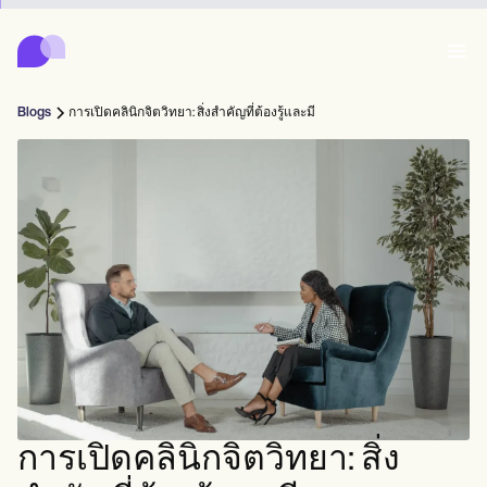
Carepatron
Product
การจัดตารางเวลา
เอกสาร
พอร์ทัลคนไข้
Blogs
การเปิดคลินิกจิตวิทยา: สิ่งสำคัญที่ต้องรู้และมี
บันทึกสุขภาพ
Features
การเรียกเก็บเงิน
การปฏิบัติตาม
Who we're for
แบบฟอร์มออนไลน์
เชื่อมต่อ
การแจ้งเตือน
การชำระเงิน
การดูแล
Behavioral
ตารางนัดหมาย
เทเลเฮลท์
Online booking
หมายเหตุทางคลินิก
Medical
เสร็จสิ้น
Counselors
พบปะ
การจัดการฝึก
Automatic reminders
Mental health
Allied
Community
Telehealth video
Dentists
รักษา
ผู้ฝึกฝนคนเดียว
ข้อความ
Psychologists
In session notes
Get started for free
Nurse practitioners
การจัดการสถานพยาบาล
Wellness
ผู้ปฏิบัติงานใหม่
Dietitians
ePrescribe
Client messaging
Therapists
NEW
Nurses
ทีม
บันทึก
การปฏิบัติตามข้อกำหนดและความปลอดภัย
Nutritionists
Treatment plans
Book a demo
SMS and email
Acupuncturists
ที่ปรึกษา
Physicians
AI Scribe
Occupational therapists
โค้ช
Carepatron AI
Chiropractors
เรียกเก็บเงิน
Psychiatrists
เข้าสู่ระบบ
นักพยาธิวิทยาภาษา
Clinical notes
การเปิดคลินิกจิตวิทยา: สิ่ง
Physical therapists
Health coaches
Invoicing and payments
ดูเวิร์กโฟลว์ทั้งหมด
หมอไคโรแพรคเตอร์
Social workers