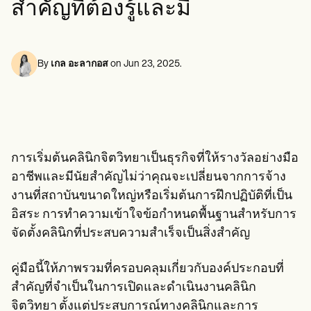
สำคัญที่ต้องรู้และมี
ผู้เชี่ยวชาญด้านสุขภาพจิต
Life coaches
Insurance claims
Speech therapists
นักสังคมสงเคราะห์
Massage therapists
นักโภชนาการและนักโภชนาการ
Personal trainers
นักกายภาพบำบัด
นักจิตวิทยา
By
เกล อะลากอส
on
Jun 23, 2025
.
พยาบาล
นักนวดบำบัด
นักอาชีวบำบัด
Resources
บล็อก
คู่มือทรัพยากร
การเริ่มต้นคลินิกจิตวิทยาเป็นธุรกิจที่ให้รางวัลอย่างมือ
เปรียบเทียบ
คู่มือแอป
อาชีพและมีนัยสำคัญไม่ว่าคุณจะเปลี่ยนจากการจ้าง
เทมเพลต
งานที่สถาบันขนาดใหญ่หรือเริ่มต้นการฝึกปฏิบัติที่เป็น
รหัส ICD
อิสระ การทำความเข้าใจข้อกำหนดพื้นฐานสำหรับการ
Procedure Codes
เทมเพลตซูเปอร์บิลล์
จัดตั้งคลินิกที่ประสบความสำเร็จเป็นสิ่งสำคัญ
แม่แบบหมายเหตุ SOAP
เทมเพลตแผนการรักษา
คู่มือนี้ให้ภาพรวมที่ครอบคลุมเกี่ยวกับองค์ประกอบที่
Informed Consent Form
Social Work Treatment Plans
สำคัญที่จำเป็นในการเปิดและดำเนินงานคลินิก
DAR Note Template
จิตวิทยา ตั้งแต่ประสบการณ์ทางคลินิกและการ