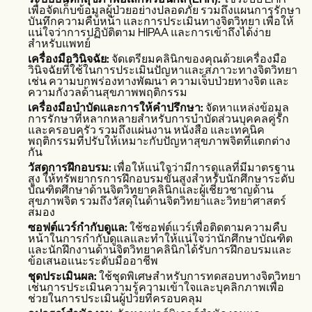
ระบบบันทึกสุขภาพอิเล็กทรอนิกส์ (EHR):
ใช้ระบบ EHR
เพื่อจัดเก็บข้อมูลผู้ป่วยอย่างปลอดภัย รวมถึงแผนการรักษา
บันทึกความคืบหน้า และการประเมินทางจิตวิทยา เพื่อให้
แน่ใจว่าการปฏิบัติตาม HIPAA และการเข้าถึงได้ง่าย
สำหรับแพทย์
เครื่องมือวินิจฉัย:
จัดเตรียมคลินิกของคุณด้วยเครื่องมือ
วินิจฉัยที่ใช้ในการประเมินปัญหาและสภาวะทางจิตวิทยา
เช่น ความบกพร่องทางพัฒนา ความเจ็บป่วยทางจิต และ
ความกังวลด้านสุขภาพพฤติกรรม
เครื่องมือบำบัดและการให้คำปรึกษา:
จัดหาแหล่งข้อมูล
การรักษาที่หลากหลายสำหรับการบำบัดส่วนบุคคลคู่รัก
และครอบครัว รวมถึงแผ่นงาน หนังสือ และเทคนิค
พฤติกรรมที่ปรับให้เหมาะกับปัญหาสุขภาพจิตที่แตกต่าง
กัน
วัสดุการฝึกอบรม:
เพื่อให้แน่ใจว่ามีการดูแลที่มีมาตรฐาน
สูง ให้ทรัพยากรการฝึกอบรมขั้นสูงสำหรับนักศึกษาระดับ
บัณฑิตศึกษาด้านจิตวิทยาคลินิกและผู้เชี่ยวชาญด้าน
สุขภาพจิต รวมถึงวัสดุในด้านจิตวิทยาและวิทยาศาสตร์
สมอง
ซอฟต์แวร์กำกับดูแล:
ใช้ซอฟต์แวร์เพื่อติดตามความคืบ
หน้าในการกำกับดูแลและทำให้แน่ใจว่านักศึกษาบัณฑิต
และนักฝึกงานด้านจิตวิทยาคลินิกได้รับการฝึกอบรมและ
ข้อเสนอแนะระดับมืออาชีพ
ชุดประเมินผล:
ใช้ชุดพิเศษสำหรับการทดสอบทางจิตวิทยา
เช่นการประเมินความรู้ความเข้าใจและบุคลิกภาพเพื่อ
ช่วยในการประเมินผู้ป่วยที่ครอบคลุม