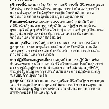
บริการที่นำเสนอ:
คำอธิบายของบริการที่คลินิกของคุณจะ
ให้ เช่น การประเมินที่ครอบคลุม การบำบัด และการฝึก
อบรมขั้นสูงสำหรับนักศึกษาระดับบัณฑิตศึกษาด้าน
จิตวิทยาคลินิกและผู้เชี่ยวชาญด้านสุขภาพจิต
ทีมและพนักงาน:
แผนการสรรหาและจ้างนักจิตวิทยา
คลินิกนักสังคมสงเคราะห์คลินิกและผู้เชี่ยวชาญด้าน
สุขภาพจิตอื่น ๆ เพื่อให้แน่ใจว่าพวกเขาได้รับการฝึกอบรม
อย่างมืออาชีพและประสบการณ์ที่เหมาะสมในด้าน
จิตวิทยาและวิทยาศาสตร์สมอง
แผนการเงิน:
การจัดทำงบประมาณ การคาดการณ์และ
กลยุทธ์การระดมทุนโดยละเอียดสำหรับคลินิกรวมถึง
โครงสร้างการชำระเงินสำหรับบริการเช่นการประเมิน
ทางจิตวิทยาและการบำบัด
การปฏิบัติตามกฎระเบียบ:
กลยุทธ์ในการปฏิบัติตามข้อ
กำหนดของกรมวิทยาศาสตร์จิตวิทยาและประกันสุขภาพ
พระราชบัญญัติการพกพาและความรับผิดชอบ (HIPAA)
รวมถึงใบอนุญาต การประกันภัย และการปฏิบัติตามกฎ
ระเบียบด้านสุขภาพจิต
กลยุทธ์การตลาด:
แผนการส่งเสริมคลินิกจิตวิทยาของคุณ
โดยกำหนดเป้าหมายบุคคลที่ต้องการบริการด้านสุขภาพ
จิตรวมถึงผู้ที่มีปัญหาทางจิตวิทยาที่ซับซ้อนผ่านการเผย
แพร่ทางออนไลน์และชุมชน