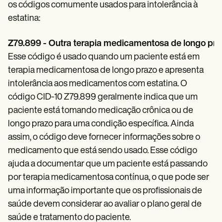
Patient Visit Summary Template
os códigos comumente usados para intolerância à
Help Center
estatina:
Demos
Training Hub
Webinars
Z79.899 - Outra terapia medicamentosa de longo prazo
Switch to Carepatron
Esse código é usado quando um paciente está em
Become a Partner
Pricing
terapia medicamentosa de longo prazo e apresenta
Why Carepatron?
intolerância aos medicamentos com estatina. O
Login
código CID-10 Z79.899 geralmente indica que um
Get started
paciente está tomando medicação crônica ou de
longo prazo para uma condição específica. Ainda
assim, o código deve fornecer informações sobre o
medicamento que está sendo usado. Esse código
ajuda a documentar que um paciente está passando
por terapia medicamentosa contínua, o que pode ser
uma informação importante que os profissionais de
saúde devem considerar ao avaliar o plano geral de
saúde e tratamento do paciente.