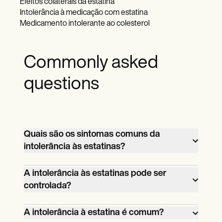
Efeitos colaterais da estatina
Intolerância à medicação com estatina
Medicamento intolerante ao colesterol
Commonly asked
questions
Quais são os sintomas comuns da
intolerância às estatinas?
Os sintomas comuns incluem dores
A intolerância às estatinas pode ser
controlada?
musculares, fraqueza, fadiga, desconforto
gastrointestinal e anormalidades nas
Se um paciente tiver intolerância à
A intolerância à estatina é comum?
enzimas hepáticas.