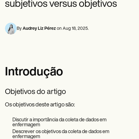
subjetivos versus objetivos
Profissionais de saúde mental
Life coaches
Insurance claims
Speech therapists
Assistentes sociais
Massage therapists
Dietistas e nutricionistas
Personal trainers
Fisioterapeutas
Psicólogos
By
Audrey Liz Pérez
on
Aug 18, 2025
.
Enfermeiras
Massoterapeutas
Terapeutas ocupacionais
Resources
Blogues
Guias de recursos
Introdução
Comparação
Guias de aplicativos
Modelos
Códigos ICD
Objetivos do artigo
Procedure Codes
Modelo Superbill
Os objetivos deste artigo são:
Modelo de nota SOAP
Modelo de plano de tratamento
Discutir a importância da coleta de dados em
Informed Consent Form
enfermagem
Social Work Treatment Plans
Descrever os objetivos da coleta de dados em
DAR Note Template
enfermagem