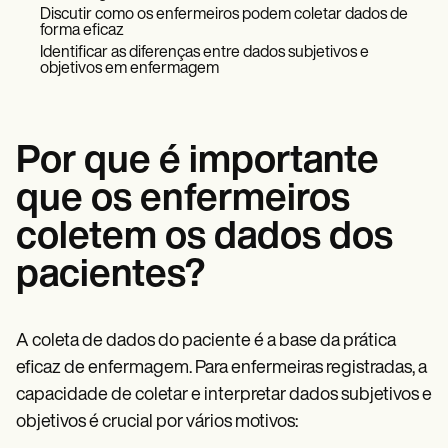
Patient Visit Summary Template
Discutir como os enfermeiros podem coletar dados de
Help Center
forma eficaz
Demos
Identificar as diferenças entre dados subjetivos e
Training Hub
objetivos em enfermagem
Webinars
Switch to Carepatron
Become a Partner
Pricing
Por que é importante
Why Carepatron?
Login
que os enfermeiros
Get started
coletem os dados dos
pacientes?
A coleta de dados do paciente é a base da prática
eficaz de enfermagem. Para enfermeiras registradas, a
capacidade de coletar e interpretar dados subjetivos e
objetivos é crucial por vários motivos: