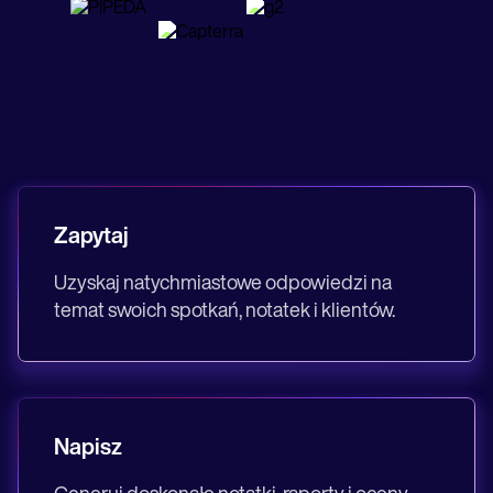
Life coaches
Insurance claims
Speech therapists
Massage therapists
Personal trainers
Zapytaj
Uzyskaj natychmiastowe odpowiedzi na
temat swoich spotkań, notatek i klientów.
Napisz