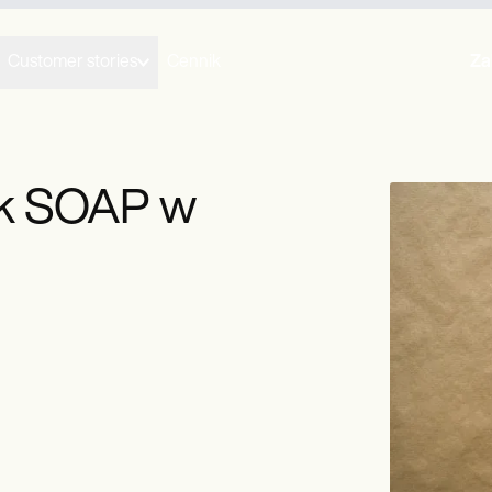
Customer stories
Cennik
Za
ek SOAP w