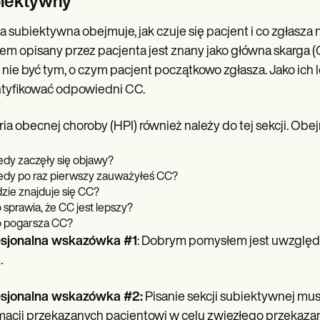
iektywny
a subiektywna obejmuje, jak czuje się pacjent i co zgłasz
em opisany przez pacjenta jest znany jako główna skarga (
nie być tym, o czym pacjent początkowo zgłasza. Jako ich l
tyfikować odpowiedni CC.
ria obecnej choroby (HPI) również należy do tej sekcji. Obejm
edy zaczęły się objawy?
edy po raz pierwszy zauważyłeś CC?
zie znajduje się CC?
 sprawia, że CC jest lepszy?
 pogarsza CC?
esjonalna wskazówka #1
: Dobrym pomysłem jest uwzględn
.
esjonalna wskazówka #2:
Pisanie sekcji subiektywnej mus
macji przekazanych pacjentowi w celu zwięzłego przekazani