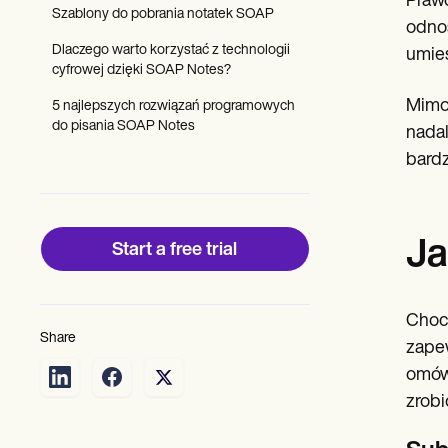
Prawd
Patient Visit Summary Template
Szablony do pobrania notatek SOAP
Help Center
odnos
Demos
Dlaczego warto korzystać z technologii
umieś
Training Hub
cyfrowej dzięki SOAP Notes?
Webinars
Switch to Carepatron
Mimo 
5 najlepszych rozwiązań programowych
Become a Partner
do pisania SOAP Notes
nadal
Pricing
bardz
Why Carepatron?
Login
Get started
Ja
Start a free trial
Choci
Share
zapew
omówi
zrobi