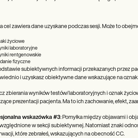
a cel zawiera dane uzyskane podczas sesji. Może to obej
aki życiowe
niki laboratoryjne
niki rentgenowskie
danie fizyczne
dstawie subiektywnych informacji przekazanych przez pac
iednio i uzyskasz obiektywne dane wskazujące na oznak
z zbierania wyników testów/laboratoryjnych i oznak życio
zące prezentacji pacjenta. Ma to ich zachowanie, efekt, za
esjonalna wskazówka #3
: Pomyłka między objawami i ob
względnione w sekcji subiektywnej. Natomiast znaki odn
wacji, które zebrałeś, wskazujących na obecność CC.