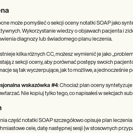
ena
ne może pomyśleć o sekcji oceny notatki SOAP jako synte
tywnych. Wykorzystanie wiedzy o objawach pacjenta i zi
wienia diagnozy lub świadomego planu leczenia.
 istnieje kilka różnych CC, możesz wymienić je jako „proble
stają z sekcji oceny, aby porównać postępy swoich pacjent
macje są tak wyczerpujące, jak to możliwe, a jednocześnie p
esjonalna wskazówka #4
: Chociaż plan oceny syntetyzuje 
owtarzać. Nie kopiuj tylko tego, co napisałeś w sekcjach s
n
nia część notatki SOAP szczegółowo opisuje plan leczenia
hmiastowe cele, datę następnej sesji (w stosownych przypa