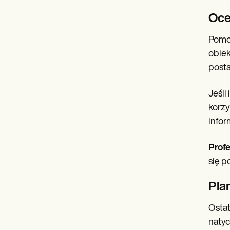
Oc
Pomoc
obiek
posta
Jeśli
korzy
infor
Prof
się p
Pla
Ostat
natyc