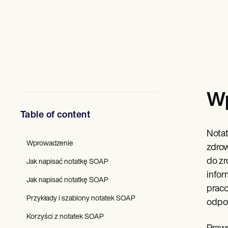
Specjaliści ds. Zdrowia Psychicznego
Pracownicy socjalni
Dietetycy i dietetycy
Fizjoterapeuci
Psychologowie
Pielęgniarki
Masażyści
Terapeuci zajęciowi
Resources
W
Blogi
Przewodniki po zasobach
Table of content
Porównanie
Przewodniki po aplikacjach
Notat
Szablony
Wprowadzenie
Kody ICD
zdrow
Procedure Codes
do zr
Jak napisać notatkę SOAP
Szablon Superbill
infor
Szablon notatki SOAP
Jak napisać notatkę SOAP
Szablon planu leczenia
praco
Informed Consent Form
Przykłady i szablony notatek SOAP
odpow
Social Work Treatment Plans
Korzyści z notatek SOAP
DAR Note Template