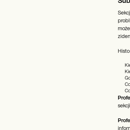
Sub
Sekcj
probl
może 
ziden
Histo
Ki
Ki
Gd
Co
Co
Prof
sekcji
Prof
infor