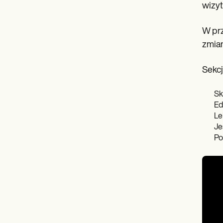
wizyt
W prz
zmian
Sekcj
Sk
Ed
Le
Je
Po