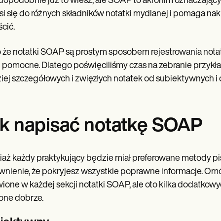
opodobnie już to wiesz, ale SOAP to akronim oznaczający s
i się do różnych składników notatki mydlanej i pomaga nakre
cić.
że notatki SOAP są prostym sposobem rejestrowania notat
 pomocne. Dlatego poświęciliśmy czas na zebranie przyk
iej szczegółowych i zwięzłych notatek od subiektywnych i
k napisać notatkę SOAP
aż każdy praktykujący będzie miał preferowane metody pi
nienie, że pokryjesz wszystkie poprawne informacje. Omówi
one w każdej sekcji notatki SOAP, ale oto kilka dodatkow
one dobrze.