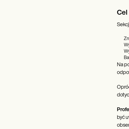
Cel
Sekcj
Zn
Wy
Wy
Ba
Na po
odpow
Opróc
dotyc
Prof
być u
obser