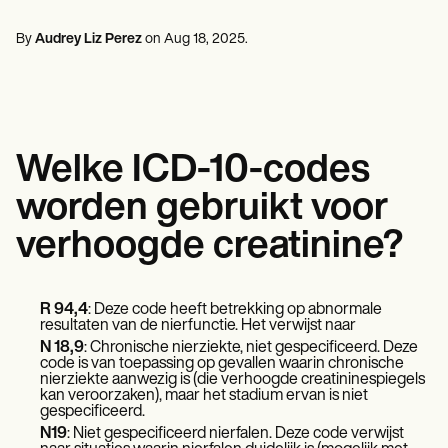
Professionals in de geestelijke gezondheidszorg
Life coaches
Insurance claims
Speech therapists
Maatschappelijk werkers
Massage therapists
By
Audrey Liz Perez
on
Aug 18, 2025
.
Diëtisten en voedingsdeskundigen
Personal trainers
Fysiotherapeuten
Psychologen
Verpleegkundigen
Massagetherapeuten
Ergotherapeuten
Welke ICD-10-codes
Resources
Blogs
worden gebruikt voor
Gidsen met bronnen
Vergelijking
verhoogde creatinine?
App-handleidingen
Sjablonen
ICD-codes
Procedure Codes
R 94,4
: Deze code heeft betrekking op abnormale
resultaten van de nierfunctie. Het verwijst naar
Superbill-sjabloon
N 18,9
: Chronische nierziekte, niet gespecificeerd. Deze
SOAP-notitiesjabloon
code is van toepassing op gevallen waarin chronische
Sjabloon voor behandelplan
nierziekte aanwezig is (die verhoogde creatininespiegels
Informed Consent Form
kan veroorzaken), maar het stadium ervan is niet
Social Work Treatment Plans
gespecificeerd.
DAR Note Template
N19
: Niet gespecificeerd nierfalen. Deze code verwijst