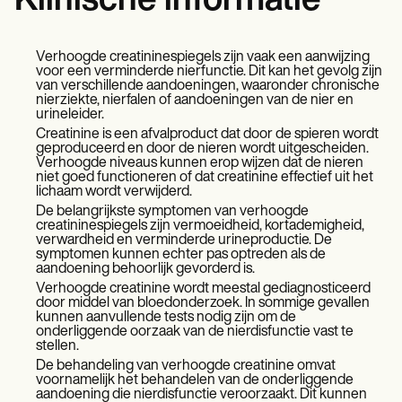
Klinische informatie
Verhoogde creatininespiegels zijn vaak een aanwijzing
voor een verminderde nierfunctie. Dit kan het gevolg zijn
van verschillende aandoeningen, waaronder chronische
nierziekte, nierfalen of aandoeningen van de nier en
urineleider.
Creatinine is een afvalproduct dat door de spieren wordt
geproduceerd en door de nieren wordt uitgescheiden.
Verhoogde niveaus kunnen erop wijzen dat de nieren
niet goed functioneren of dat creatinine effectief uit het
lichaam wordt verwijderd.
De belangrijkste symptomen van verhoogde
creatininespiegels zijn vermoeidheid, kortademigheid,
verwardheid en verminderde urineproductie. De
symptomen kunnen echter pas optreden als de
aandoening behoorlijk gevorderd is.
Verhoogde creatinine wordt meestal gediagnosticeerd
door middel van bloedonderzoek. In sommige gevallen
kunnen aanvullende tests nodig zijn om de
onderliggende oorzaak van de nierdisfunctie vast te
stellen.
De behandeling van verhoogde creatinine omvat
voornamelijk het behandelen van de onderliggende
aandoening die nierdisfunctie veroorzaakt. Dit kunnen