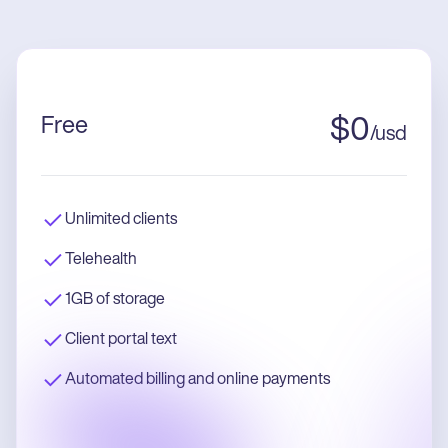
Free
$
0
/
usd
Unlimited clients
Telehealth
1GB of storage
Client portal text
Automated billing and online payments