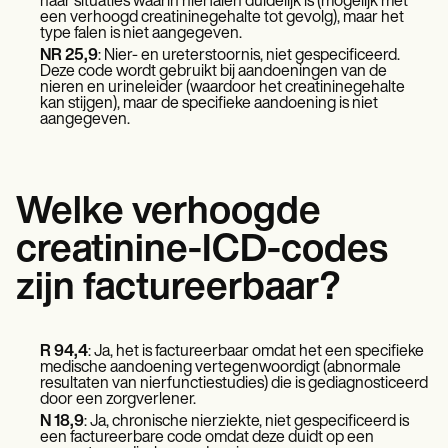
Patient Visit Summary Template
naar situaties waarin nierfalen duidelijk is (mogelijk met
een verhoogd creatininegehalte tot gevolg), maar het
Help Center
type falen is niet aangegeven.
Demos
NR 25,9
: Nier- en ureterstoornis, niet gespecificeerd.
Training Hub
Deze code wordt gebruikt bij aandoeningen van de
Webinars
nieren en urineleider (waardoor het creatininegehalte
Switch to Carepatron
kan stijgen), maar de specifieke aandoening is niet
aangegeven.
Become a Partner
Pricing
Why Carepatron?
Login
Get started
Welke verhoogde
creatinine-ICD-codes
zijn factureerbaar?
R 94,4
: Ja, het is factureerbaar omdat het een specifieke
medische aandoening vertegenwoordigt (abnormale
resultaten van nierfunctiestudies) die is gediagnosticeerd
door een zorgverlener.
N 18,9
: Ja, chronische nierziekte, niet gespecificeerd is
een factureerbare code omdat deze duidt op een