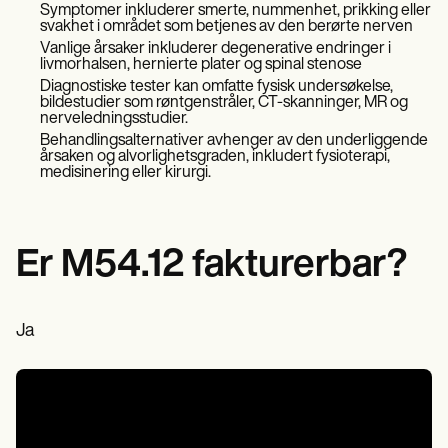
Patient Visit Summary Template
Symptomer inkluderer smerte, nummenhet, prikking eller
Help Center
svakhet i området som betjenes av den berørte nerven
Demos
Vanlige årsaker inkluderer degenerative endringer i
Training Hub
livmorhalsen, hernierte plater og spinal stenose
Webinars
Diagnostiske tester kan omfatte fysisk undersøkelse,
Switch to Carepatron
bildestudier som røntgenstråler, CT-skanninger, MR og
nerveledningsstudier.
Become a Partner
Behandlingsalternativer avhenger av den underliggende
Pricing
årsaken og alvorlighetsgraden, inkludert fysioterapi,
Why Carepatron?
medisinering eller kirurgi.
Login
Get started
Er M54.12 fakturerbar?
Ja