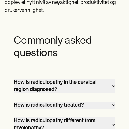
opplev et nytt nivå av nøyaktighet, produktivitet og
brukervennlighet.
Commonly asked
questions
How is radiculopathy in the cervical
region diagnosed?
It can be diagnosed through the
How is radiculopathy treated?
collective results of physical examinations
and imaging tests (CT scans, X-rays, etc.).
Conservative treatment involves using ice
How is radiculopathy different from
myelopathy?
or heat compress, and taking physical