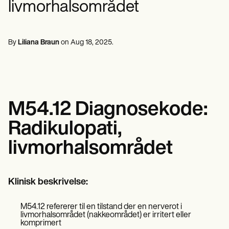
livmorhalsområdet
Psykisk helsepersonell
Life coaches
Insurance claims
Speech therapists
Sosialarbeidere
Massage therapists
Kostholdseksperter og ernæringseksperter
Personal trainers
Fysioterapeuter
By
Liliana Braun
on
Aug 18, 2025
.
Psykologer
Sykepleiere
Massasjeterapeuter
Ergoterapeuter
Resources
Blogger
M54.12 Diagnosekode:
Ressursveiledninger
Sammenligning
Radikulopati,
Appveiledninger
Maler
livmorhalsområdet
ICD-koder
Procedure Codes
Superbill-mal
SOAP Notatmal
Klinisk beskrivelse:
Behandlingsplanmal
Informed Consent Form
M54.12 refererer til en tilstand der en nerverot i
Social Work Treatment Plans
livmorhalsområdet (nakkeområdet) er irritert eller
DAR Note Template
komprimert