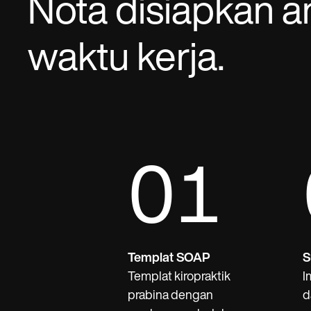
Nota disiapkan a
waktu kerja.
01
Templat SOAP
S
Templat kiropraktik
I
prabina dengan
d