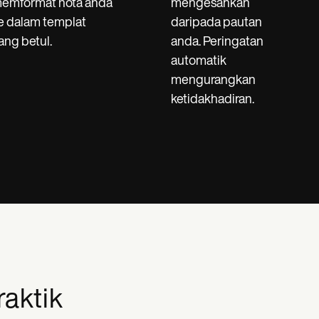
emformat nota anda
mengesahkan
e dalam templat
daripada pautan
ang betul.
anda. Peringatan
automatik
mengurangkan
ketidakhadiran.
raktik