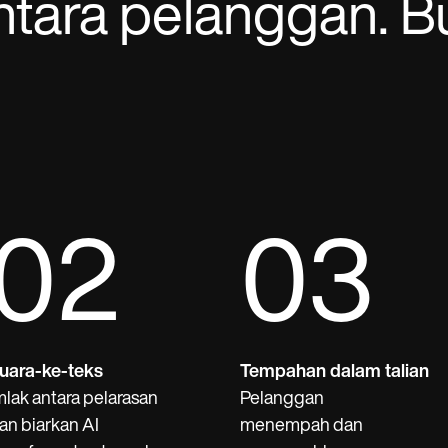
ntara pelanggan. B
02
03
uara-ke-teks
Tempahan dalam talian
mlak antara pelarasan
Pelanggan
an biarkan AI
menempah dan