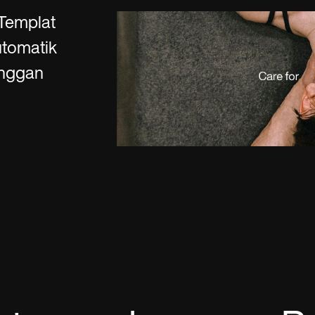
es
Insurance claims
 Templat
utomatik
anggan