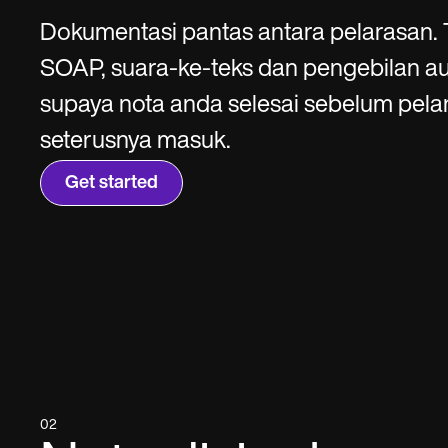
SMS and email
Clinical not
Dokumentasi pantas antara pelarasan.
SOAP, suara-ke-teks dan pengebilan a
supaya nota anda selesai sebelum pel
seterusnya masuk.
Get started
02