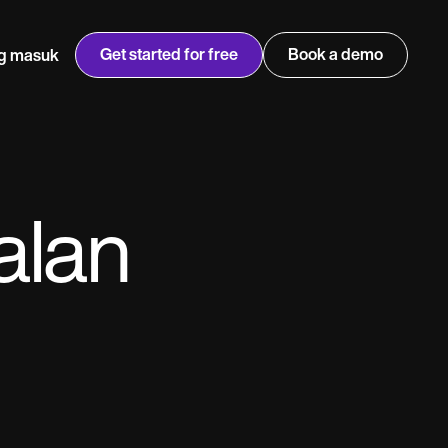
Get started for free
Book a demo
g masuk
w
Jen built LifeLoong Therapy alongside a demanding finance
 every type of practitioner — find the tools built for
career, with clients across the world.
Grow your business
alan
View Jen’s story
Pengurusan amalan
Pematuhan dan keselamatan
Carepatron AI
Lihat aliran kerja penuh