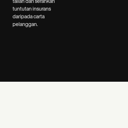
talian dan serahkan
tuntutan insurans
daripada carta
pelanggan.