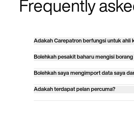
Frequently aske
Adakah Carepatron berfungsi untuk ahli k
Ya. Carepatron digunakan oleh lebih 100 jen
Bolehkah pesakit baharu mengisi boran
kesihatan bersekutu, perubatan dan amalan k
kiropraktik.
Ya. Hantar borang pengambilan melalui po
Bolehkah saya mengimport data saya dari
mereka tiba.
Ya. Import daripada CSV, XLS atau XLSX. C
Adakah terdapat pelan percuma?
platform seperti SimplePractice, Cliniko d
Ya. Percuma dengan pelanggan tanpa had, 