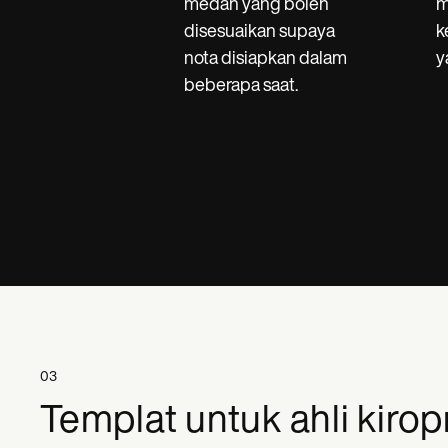
medan yang boleh
m
disesuaikan supaya
k
nota disiapkan dalam
y
beberapa saat.
03
Templat untuk ahli kirop