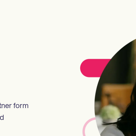
rtner form
nd