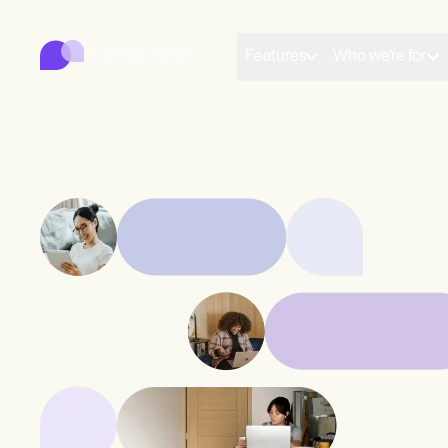
Carepatron
행동
의료
Features
Who we're for
연합
웰니스
병원 관리
규정 준수 및 보안
Carepatron AI
Get started for free
Book a demo