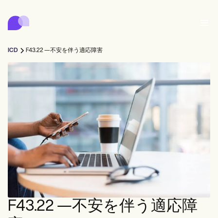
Carepatron
Product
スケジューリング
ドキュメンテーション
患者ポータル
ICD
F43.22 —不安を伴う適応障害
健康記録
Features
請求
コンプライアンス
Who we're for
オンラインフォーム
つながる
リマインダー
支払い
ケア
Behavioral
スケジュール
遠隔医療
Online booking
クリニカルノート
Medical
完了する
Counselors
会う
プラクティス・マネジメント
Automatic reminders
Mental health
Allied
Community
Telehealth video
Dentists
治療する
ソロプラクティショナー
メッセージ
Psychologists
In session notes
Get started for free
Nurse practitioners
クリニック管理
Wellness
新規開業医
Dietitians
ePrescribe
Client messaging
Therapists
NEW
Nurses
チーム
記録する
コンプライアンスとセキュリティ
Nutritionists
Treatment plans
Book a demo
SMS and email
Acupuncturists
カウンセラー
Physicians
AI Scribe
Occupational therapists
コーチ
Carepatron AI
Chiropractors
請求する
Psychiatrists
ログイン
音声言語病理学者
Clinical notes
F43.22 —不安を伴う適応障
Physical therapists
Health coaches
Invoicing and payments
ワークフロー全体を表示
カイロプラクター
Social workers