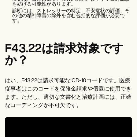
Patient Visit Summary Template
を妨げる可能性があります。
Help Center
診断には、ストレッサーの特定、不安症状の評価、そ
Demos
の他の精神障害の除外を含む包括的な評価が必要で
Training Hub
す。
Webinars
Switch to Carepatron
Become a Partner
Pricing
F43.22は請求対象です
Why Carepatron?
Login
か？
Get started
はい、F43.22は請求可能なICD-10コードです。医療
従事者はこのコードを保険金請求や償還に使用でき
ます。ただし、適切な文書化と治療計画には、正確
なコーディングが不可欠です。