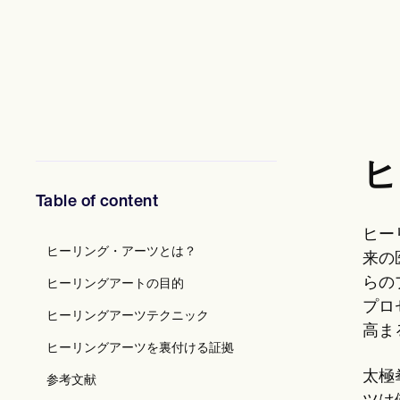
メンタルヘルス専門家
ソーシャルワーカー
栄養士と栄養士
理学療法士
心理学者
看護師
マッサージセラピスト
作業療法士
Resources
ヒ
ブログ
リソースガイド
Table of content
比較
アプリガイド
ヒー
[テンプレート]
ヒーリング・アーツとは？
ICD コード
来の
Procedure Codes
らの
ヒーリングアートの目的
スーパービルテンプレート
プロ
SOAP ノートテンプレート
ヒーリングアーツテクニック
治療計画テンプレート
高ま
Informed Consent Form
ヒーリングアーツを裏付ける証拠
Social Work Treatment Plans
太極
参考文献
DAR Note Template