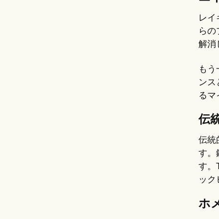
レイ
らの
解消
もう
ンス
るマ
伝
伝統
す。
す。
ック
ホ