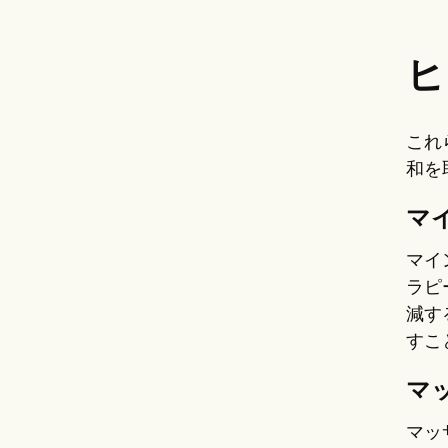
ヒ
これ
和を
マ
マイ
ラピ
減す
すこ
マ
マッ