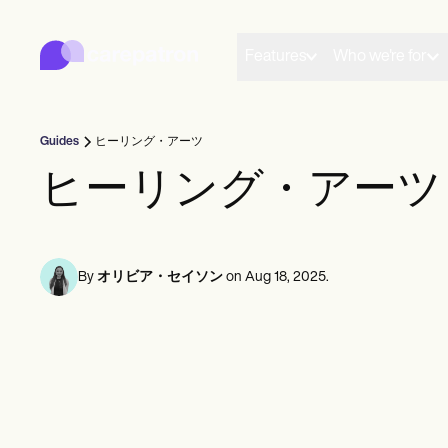
Carepatron
Product
スケジューリング
Features
Who we're for
ドキュメンテーション
患者ポータル
健康記録
請求
Guides
ヒーリング・アーツ
コンプライアンス
オンラインフォーム
ヒーリング・アーツ
リマインダー
支払い
遠隔医療
クリニカルノート
プラクティス・マネジメント
By
オリビア・セイソン
on
Aug 18, 2025
.
Community
ソロプラクティショナー
新規開業医
チーム
カウンセラー
コーチ
音声言語病理学者
カイロプラクター