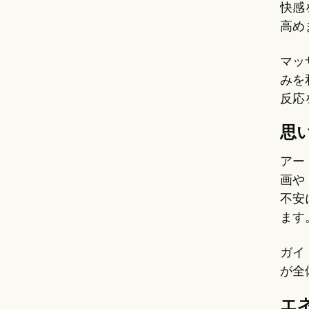
快感
高め
マッ
みを
反応
思
アー
画や
不安
ます
ガイ
が全
エ