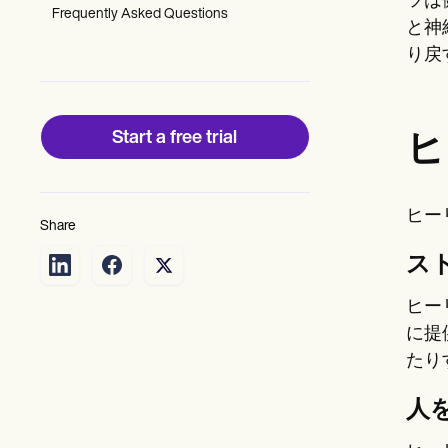
ツは
Patient Visit Summary Template
Frequently Asked Questions
Help Center
と神
Demos
り戻
Training Hub
Webinars
Switch to Carepatron
Become a Partner
Start a free trial
ヒ
Pricing
Why Carepatron?
Login
Get started
ヒー
Share
ス
ヒー
に提
たり
人