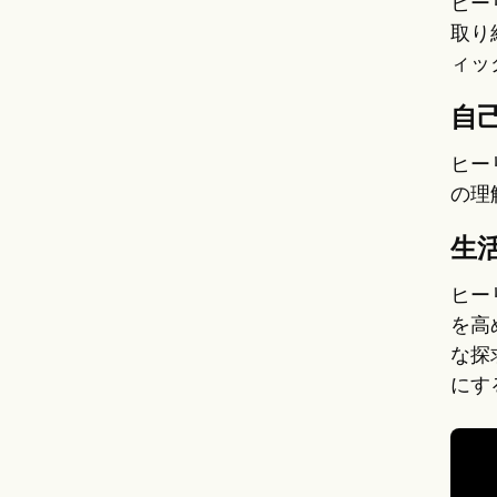
ヒー
取り
ィッ
自
ヒー
の理
生
ヒー
を高
な探
にす