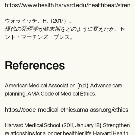
https://www.health.harvard.edu/healthbeat/strength
ウォライッチ、H.（2017）。
現代の死:医学が終末期をどのように変えたか
。セ
ント・マーチンズ・プレス。
References
American Medical Association. (n.d.). Advance care
planning. AMA Code of Medical Ethics.
https://code-medical-ethics.ama-assn.org/ethics-
Harvard Medical School. (2011, January 18). Strengthen
relationships for a longer, healthier life. Harvard Health