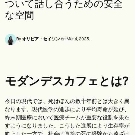
ついて話し合うための安全
メンタルヘルス専門家
Life coaches
Insurance claims
Speech therapists
ソーシャルワーカー
Massage therapists
な空間
栄養士と栄養士
Personal trainers
理学療法士
心理学者
看護師
マッサージセラピスト
By
オリビア・セイソン
on
Mar 4, 2025
.
作業療法士
Resources
ブログ
リソースガイド
比較
アプリガイド
モダンデスカフェとは?
[テンプレート]
ICD コード
Procedure Codes
スーパービルテンプレート
今日の現代では、死はほんの数十年前とは大きく異
SOAP ノートテンプレート
なります。現代医学の進歩により平均寿命が延び、
治療計画テンプレート
Informed Consent Form
終末期医療において医療チームが重要な役割を果た
Social Work Treatment Plans
すようになりました。こうした進展により生存率が
DAR Note Template
向上した一方で、社会は直接の死の経験から遠ざけ