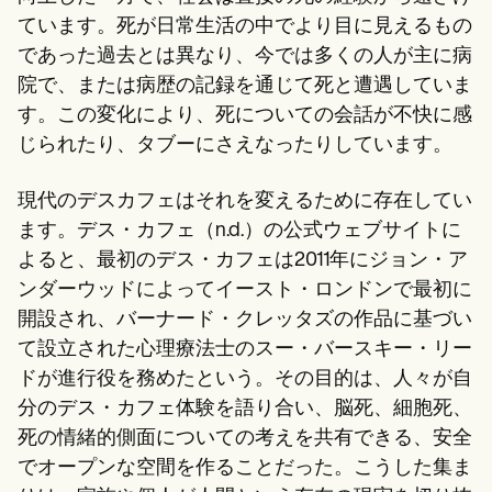
Patient Visit Summary Template
Help Center
ています。死が日常生活の中でより目に見えるもの
Demos
であった過去とは異なり、今では多くの人が主に病
Training Hub
院で、または病歴の記録を通じて死と遭遇していま
Webinars
Switch to Carepatron
す。この変化により、死についての会話が不快に感
Become a Partner
じられたり、タブーにさえなったりしています。
Pricing
Why Carepatron?
Login
現代のデスカフェはそれを変えるために存在してい
Get started
ます。デス・カフェ（n.d.）の公式ウェブサイトに
よると、最初のデス・カフェは2011年にジョン・ア
ンダーウッドによってイースト・ロンドンで最初に
開設され、バーナード・クレッタズの作品に基づい
て設立された心理療法士のスー・バースキー・リー
ドが進行役を務めたという。その目的は、人々が自
分のデス・カフェ体験を語り合い、脳死、細胞死、
死の情緒的側面についての考えを共有できる、安全
でオープンな空間を作ることだった。こうした集ま