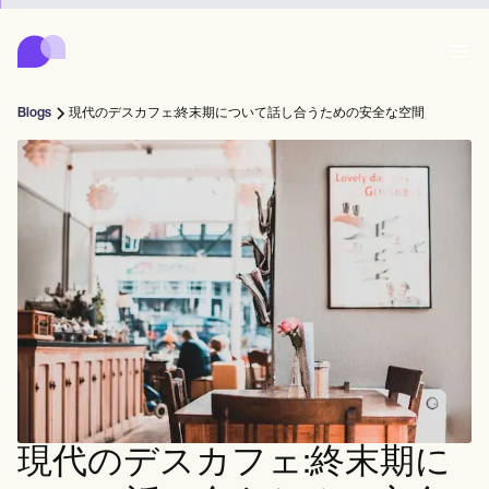
Carepatron
Product
スケジューリング
ドキュメンテーション
患者ポータル
Blogs
現代のデスカフェ:終末期について話し合うための安全な空間
健康記録
Features
請求
コンプライアンス
Who we're for
オンラインフォーム
つながる
リマインダー
支払い
ケア
Behavioral
スケジュール
遠隔医療
Online booking
クリニカルノート
Medical
完了する
Counselors
会う
プラクティス・マネジメント
Automatic reminders
Mental health
Allied
Community
Telehealth video
Dentists
治療する
ソロプラクティショナー
メッセージ
Psychologists
In session notes
Get started for free
Nurse practitioners
クリニック管理
Wellness
新規開業医
Dietitians
ePrescribe
Client messaging
Therapists
NEW
Nurses
チーム
記録する
コンプライアンスとセキュリティ
Nutritionists
Treatment plans
Book a demo
SMS and email
Acupuncturists
カウンセラー
Physicians
AI Scribe
Occupational therapists
コーチ
Carepatron AI
Chiropractors
請求する
Psychiatrists
ログイン
音声言語病理学者
Clinical notes
現代のデスカフェ:終末期に
Physical therapists
Health coaches
Invoicing and payments
ワークフロー全体を表示
カイロプラクター
Social workers