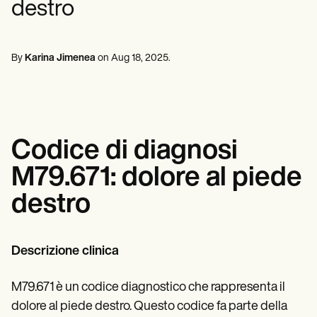
destro
Professionisti della salute mentale
Life coaches
Insurance claims
Speech therapists
Assistenti sociali
Massage therapists
Dietisti e nutrizionisti
Personal trainers
Fisioterapisti
By
Karina Jimenea
on
Aug 18, 2025
.
Psicologi
Infermieri
Massaggiatori
Terapisti occupazionali
Resources
Blog
Codice di diagnosi
Guide alle risorse
Confronto
M79.671: dolore al piede
Guide alle app
Modelli
destro
Codici ICD
Procedure Codes
Superbill Template
Modello di nota SOAP
Descrizione clinica
Modello di piano di trattamento
Informed Consent Form
M79.671 è un codice diagnostico che rappresenta il
Social Work Treatment Plans
DAR Note Template
dolore al piede destro. Questo codice fa parte della