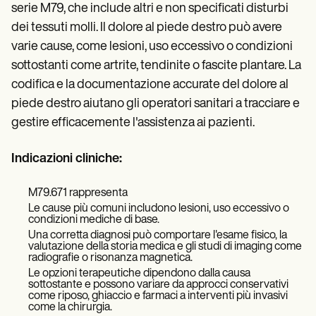
Patient Visit Summary Template
serie M79, che include altri e non specificati disturbi
Help Center
dei tessuti molli. Il dolore al piede destro può avere
Demos
Training Hub
varie cause, come lesioni, uso eccessivo o condizioni
Webinars
sottostanti come artrite, tendinite o fascite plantare. La
Switch to Carepatron
codifica e la documentazione accurate del dolore al
Become a Partner
Pricing
piede destro aiutano gli operatori sanitari a tracciare e
Why Carepatron?
gestire efficacemente l'assistenza ai pazienti.
Login
Get started
Indicazioni cliniche:
M79.671 rappresenta
Le cause più comuni includono lesioni, uso eccessivo o
condizioni mediche di base.
Una corretta diagnosi può comportare l'esame fisico, la
valutazione della storia medica e gli studi di imaging come
radiografie o risonanza magnetica.
Le opzioni terapeutiche dipendono dalla causa
sottostante e possono variare da approcci conservativi
come riposo, ghiaccio e farmaci a interventi più invasivi
come la chirurgia.