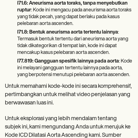
I71.6: Aneurisma aorta toraks, tanpa menyebutkan
ruptur
: Kode ini mengacu pada aneurisma aorta toraks
yang tidak pecah, yang dapat berlaku pada kasus
pelebaran aorta ascenden.
I71.8: Bentuk aneurisma aorta tertentu lainnya
:
Termasuk bentuk tertentu dari aneurisma aorta yang
tidak dikategorikan di tempat lain, kode ini dapat
mencakup kasus pelebaran aorta ascenden.
I77.819: Gangguan spesifik lainnya pada aorta
: Kode
ini melayani gangguan tertentu lainnya pada aorta,
yang berpotensi menutupi pelebaran aorta ascenden.
Untuk memahami kode-kode ini secara komprehensif,
pertimbangkan untuk melihat video penjelasan yang
berwawasan luas ini.
Untuk eksplorasi yang lebih mendalam tentang
subjek ini, kami mengundang Anda untuk merujuk ke
Kode ICD Dilatasi Aorta Ascending kami. Sumber