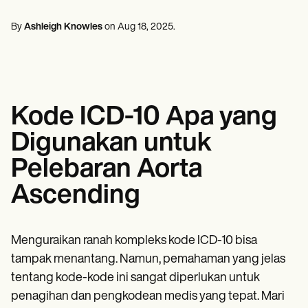
Profesional Kesehatan Mental
Life coaches
Insurance claims
Speech therapists
Pekerja Sosia
Massage therapists
By
Ashleigh Knowles
on
Aug 18, 2025
.
Ahli Diet & Ahli Gizi
Personal trainers
Terapis Fisik
Psikolog
Perawat
Terapis Pijat
Terapis Okupasi
Kode ICD-10 Apa yang
Resources
Blog
Digunakan untuk
Panduan Sumber Daya
Perbandingan
Pelebaran Aorta
Panduan Aplikasi
Templat
Ascending
Kode ICD
Procedure Codes
Templat Superbill
Templat Catatan SOAP
Menguraikan ranah kompleks kode ICD-10 bisa
Templat Rencana Perawatan
tampak menantang. Namun, pemahaman yang jelas
Informed Consent Form
tentang kode-kode ini sangat diperlukan untuk
Social Work Treatment Plans
DAR Note Template
penagihan dan pengkodean medis yang tepat. Mari