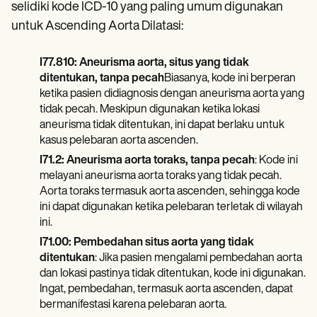
Patient Visit Summary Template
selidiki kode ICD-10 yang paling umum digunakan
Help Center
untuk Ascending Aorta Dilatasi:
Demos
Training Hub
Webinars
I77.810: Aneurisma aorta, situs yang tidak
Switch to Carepatron
ditentukan, tanpa pecah
Biasanya, kode ini berperan
Become a Partner
ketika pasien didiagnosis dengan aneurisma aorta yang
Pricing
tidak pecah. Meskipun digunakan ketika lokasi
Why Carepatron?
aneurisma tidak ditentukan, ini dapat berlaku untuk
Login
kasus pelebaran aorta ascenden.
Get started
I71.2: Aneurisma aorta toraks, tanpa pecah
: Kode ini
melayani aneurisma aorta toraks yang tidak pecah.
Aorta toraks termasuk aorta ascenden, sehingga kode
ini dapat digunakan ketika pelebaran terletak di wilayah
ini.
I71.00: Pembedahan situs aorta yang tidak
ditentukan
: Jika pasien mengalami pembedahan aorta
dan lokasi pastinya tidak ditentukan, kode ini digunakan.
Ingat, pembedahan, termasuk aorta ascenden, dapat
bermanifestasi karena pelebaran aorta.