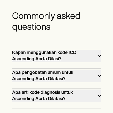
Commonly asked
questions
Kapan menggunakan kode ICD
Ascending Aorta Dilasi?
Kode ICD-10 untuk pelebaran aorta
Apa pengobatan umum untuk
Ascending Aorta Dilatasi?
ascenden harus digunakan saat
mendokumentasikan diagnosis
Perawatan dapat mencakup modifikasi
Apa arti kode diagnosis untuk
pelebaran aorta ascenden, baik dicurigai
Ascending Aorta Dilatasi?
gaya hidup, obat-obatan seperti beta-
atau dikonfirmasi.
blocker dan ACE inhibitor, dan
Kode diagnosis untuk pelebaran aorta