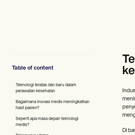
Profesional Kesehatan Mental
Pekerja Sosia
Ahli Diet & Ahli Gizi
Terapis Fisik
Psikolog
Perawat
Terapis Pijat
Terapis Okupasi
Resources
Te
Blog
Panduan Sumber Daya
Table of content
ke
Perbandingan
Panduan Aplikasi
Templat
Teknologi teratas dan baru dalam
Kode ICD
Indus
perawatan kesehatan
Procedure Codes
menin
Templat Superbill
Bagaimana inovasi medis meningkatkan
Templat Catatan SOAP
penye
hasil pasien?
Templat Rencana Perawatan
mengo
Informed Consent Form
Seperti apa masa depan teknologi
Social Work Treatment Plans
medis?
DAR Note Template
Di ba