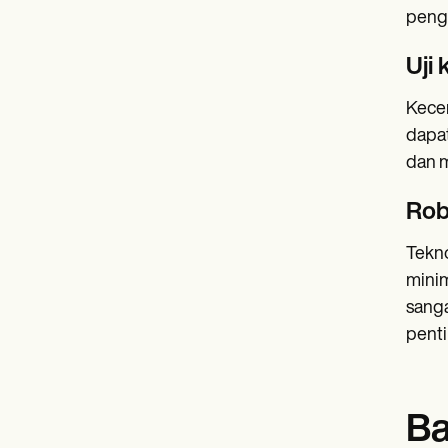
pengo
Uji 
Kecer
dapat
dan m
Rob
Tekno
minim
sanga
penti
Ba