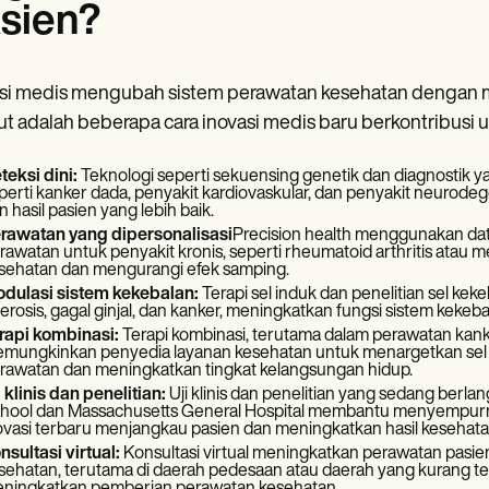
sien?
si medis mengubah sistem perawatan kesehatan dengan me
ut adalah beberapa cara inovasi medis baru berkontribusi 
teksi dini:
Teknologi seperti sekuensing genetik dan diagnostik y
perti kanker dada, penyakit kardiovaskular, dan penyakit neurodeg
n hasil pasien yang lebih baik.
rawatan yang dipersonalisasi
Precision health menggunakan dat
rawatan untuk penyakit kronis, seperti rheumatoid arthritis atau
sehatan dan mengurangi efek samping.
dulasi sistem kekebalan:
Terapi sel induk dan penelitian sel ke
lerosis, gagal ginjal, dan kanker, meningkatkan fungsi sistem ke
rapi kombinasi:
Terapi kombinasi, terutama dalam perawatan kank
mungkinkan penyedia layanan kesehatan untuk menargetkan sel ka
rawatan dan meningkatkan tingkat kelangsungan hidup.
i klinis dan penelitian:
Uji klinis dan penelitian yang sedang berla
hool dan Massachusetts General Hospital membantu menyempurn
ovasi terbaru menjangkau pasien dan meningkatkan hasil kesehata
nsultasi virtual:
Konsultasi virtual meningkatkan perawatan pas
sehatan, terutama di daerah pedesaan atau daerah yang kurang t