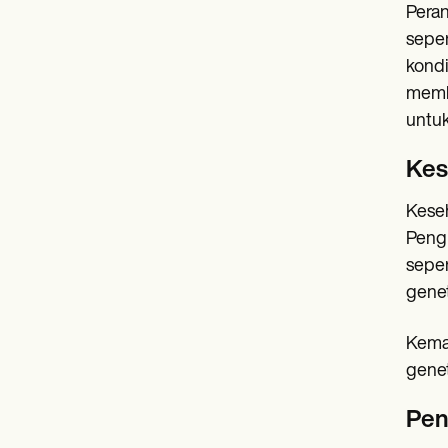
Peran
seper
kondi
memb
untuk
Kes
Keseh
Pengu
seper
genet
Kemaj
genet
Pen