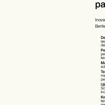
pa
Inova
Berik
De
se
da
Pe
pe
ke
Mo
sc
Te
me
pe
Uj
Sc
in
Ko
ke