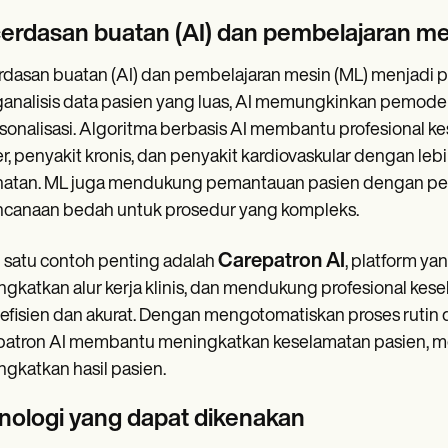
erdasan buatan (AI) dan pembelajaran me
dasan buatan (AI) dan pembelajaran mesin (ML) menjadi
nalisis data pasien yang luas, AI memungkinkan pemodelan
sonalisasi. Algoritma berbasis AI membantu profesional k
r, penyakit kronis, dan penyakit kardiovaskular dengan le
atan. ML juga mendukung pemantauan pasien dengan penya
ncanaan bedah untuk prosedur yang kompleks.
Carepatron AI
 satu contoh penting adalah
, platform y
gkatkan alur kerja klinis, dan mendukung profesional k
 efisien dan akurat. Dengan mengotomatiskan proses rutin d
atron AI membantu meningkatkan keselamatan pasien, me
gkatkan hasil pasien.
nologi yang dapat dikenakan