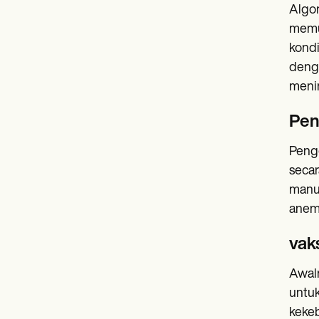
Algor
memun
kondi
denga
menin
Pen
Penge
secar
manus
anemi
vak
Awaln
untuk
kekeb