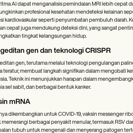
itma AI dapat menganalisis pemindaian MRI lebih cepat da
gkinkan profesional kesehatan mendeteksi kelainan seper
si kardiovaskular seperti penyumbatan pembuluh darah.
n cepat juga mendukung deteksi dini, yang sangat pentin
gkatkan tingkat kelangsungan hidup.
geditan gen dan teknologi CRISPR
ditan gen, terutama melalui teknologi pengulangan pal
a teratur, membuat langkah signifikan dalam mengobati k
ia. Teknik ini menunjukkan harapan dalam mengembangkan t
a sel sabit, dan berbagai bentuk kanker.
sin mRNA
ya dikembangkan untuk COVID-19, vaksin messenger ribo
 memerangi berbagai penyakit menular, termasuk RSV dan 
alan tubuh untuk mengenali dan menyerang patogen ter