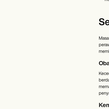
me
Se
Masa 
peraw
memb
Oba
Kecer
berda
memas
penya
Kem