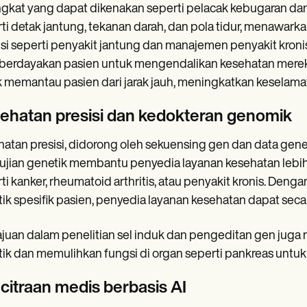
gkat yang dapat dikenakan seperti pelacak kebugaran dan
ti detak jantung, tekanan darah, dan pola tidur, menawark
si seperti penyakit jantung dan manajemen penyakit kroni
erdayakan pasien untuk mengendalikan kesehatan mereka
 memantau pasien dari jarak jauh, meningkatkan keselama
ehatan presisi dan kedokteran genomik
atan presisi, didorong oleh sekuensing gen dan data gene
jian genetik membantu penyedia layanan kesehatan leb
ti kanker, rheumatoid arthritis, atau penyakit kronis. D
ik spesifik pasien, penyedia layanan kesehatan dapat secar
uan dalam penelitian sel induk dan pengeditan gen juga 
ik dan memulihkan fungsi di organ seperti pankreas untuk s
citraan medis berbasis AI