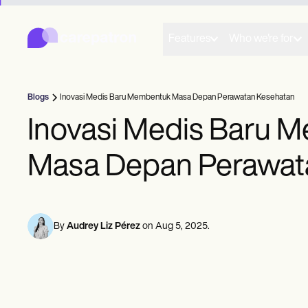
Carepatron
Product
Penjadwalan
Features
Who we're for
Dokumentasi
Portal Pasien
Catatan Kesehatan
Penagihan
Blogs
Inovasi Medis Baru Membentuk Masa Depan Perawatan Kesehatan
Kepatuhan
Formulir Online
Inovasi Medis Baru 
Pengingat
Pembayaran
Masa Depan Perawat
Telehealth
Catatan Klinis
Manajemen Praktek
Community
Praktisi Solo
By
Audrey Liz Pérez
on
Aug 5, 2025
.
Praktisi Baru
Tim
Konselor
Pelatih
Ahli Patologi Berbicara-Bahasa
Kiropraktor