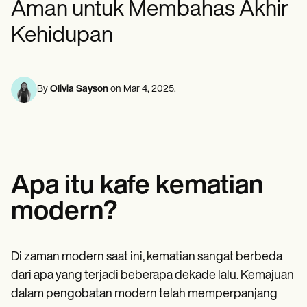
Aman untuk Membahas Akhir
Profesional Kesehatan Mental
Life coaches
Insurance claims
Speech therapists
Pekerja Sosia
Massage therapists
Kehidupan
Ahli Diet & Ahli Gizi
Personal trainers
Terapis Fisik
Psikolog
Perawat
Terapis Pijat
By
Olivia Sayson
on
Mar 4, 2025
.
Terapis Okupasi
Resources
Blog
Panduan Sumber Daya
Perbandingan
Panduan Aplikasi
Apa itu kafe kematian
Templat
Kode ICD
modern?
Procedure Codes
Templat Superbill
Templat Catatan SOAP
Templat Rencana Perawatan
Di zaman modern saat ini, kematian sangat berbeda
Informed Consent Form
dari apa yang terjadi beberapa dekade lalu. Kemajuan
Social Work Treatment Plans
dalam pengobatan modern telah memperpanjang
DAR Note Template