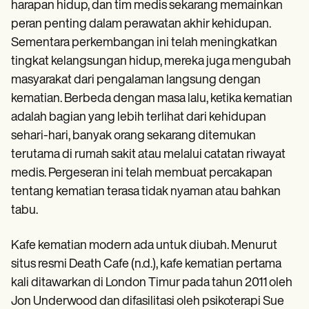
Patient Visit Summary Template
harapan hidup, dan tim medis sekarang memainkan
Help Center
peran penting dalam perawatan akhir kehidupan.
Demos
Sementara perkembangan ini telah meningkatkan
Training Hub
Webinars
tingkat kelangsungan hidup, mereka juga mengubah
Switch to Carepatron
masyarakat dari pengalaman langsung dengan
Become a Partner
Pricing
kematian. Berbeda dengan masa lalu, ketika kematian
Why Carepatron?
adalah bagian yang lebih terlihat dari kehidupan
Login
sehari-hari, banyak orang sekarang ditemukan
Get started
terutama di rumah sakit atau melalui catatan riwayat
medis. Pergeseran ini telah membuat percakapan
tentang kematian terasa tidak nyaman atau bahkan
tabu.
Kafe kematian modern ada untuk diubah. Menurut
situs resmi Death Cafe (n.d.), kafe kematian pertama
kali ditawarkan di London Timur pada tahun 2011 oleh
Jon Underwood dan difasilitasi oleh psikoterapi Sue