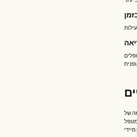
זמן
יאה
טפלים
זה של
המטפל