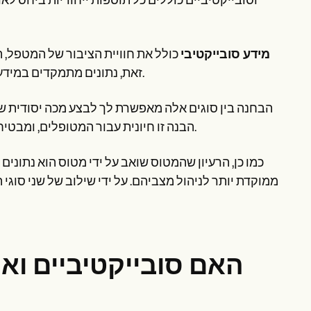
וסובייקטיביים כוללים כל תוספות ייחודיות ביחס ל
מידע סובייקטיבי
כולל את חוויית הציבור של המטפל, ה
זאת, נתונים מתמקדים במידע כדי למדוד את המידע, כגון גורמים חיוניים ומייצבי של פעילות גופנית.
הבחנה בין סוגים אלה מאפשרת לך לבצע מכה יסודית של
הבנה זו חיונית עבור המטופלים, ומבטיחה שהמטופלים מקבלים מידע מלא על מצבם הבריטי והטיפול שלהם.
כמו כן, הרעיון שהמטוס שואב על ידי מטוס הוא נתוני
ממוקדת יותר לניהול מצביהם. על ידי שילוב של שני סוגי
האם סובייקטיביים ואופ