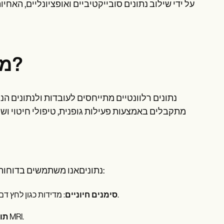
על ידי שילוב נתונים סובייקטיביים ואופציונליים, הא
מהם הנתונים האינטראקטיביים?
נתונים רלוונטיים מתייחסים לעובדות ולנתונים ה
מתקבלים באמצעות פעילות גופנית, טיפולי חיטוי ושי
נתוניםאנו משתמשים בדוחות קונקרטיות לגבי מצבו הבריא של המפגש. הנה כמה דוגמאות של זרע:
: מדידות כגון לחץ דם, קצב לב, קצב מהיר באמצעות מידע קריא על מצבו הפיזיולוגי של המטופל.
סימנים חיוניים
: מעבדים כמו רמות גלוקוז במחזור הדמיה כגון צילומי רנטגן או MRI.
תוצ