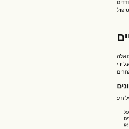
ודדים
ם אלה
ל ידי
נים