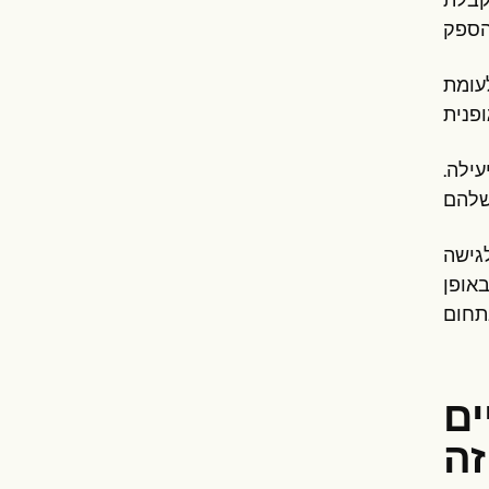
וקבלת
לעומת
עילה.
לגישה
באופן
ים