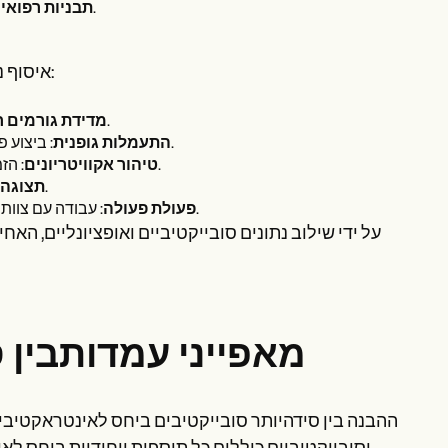
: לא תקינים בתכונות של תנועות רגילות, כגון הברגה או הליכה לא תקינים.
תבניות רפואי
איסוף נתונים אובייקטיביים להעלות את המטוס, כולל מספר שלבים מרכזיים:
: שימוש בחומרים רפואיים מתאים למדידה וגורמים חיוניים נוספים.
מדידת גורמים ח
: ביצוע פעילות גופנית משופרת כדי להתקדם ולתרגל את רמת העוצמה של המטפל.
התעמלות גופנית
: הזמנת ועיבוד של מכשירי חיטוי לפני סוף מצב בריחה מדווחים על ידי המטפל.
טיהור אקוויטריונים
: שימו לב לגופכם את הגוף על ידי המטפל, ותבדקו את התפתחותם.
תצוגה 
: עבודה עם צוות העובדים כדי לסיים ולצמצם את כל הנתונים הראויים להעמסה של המטוס.
פעולת פעולה
על ידי שילוב נתונים סובייקטיביים ואופציונליים, האח
מאפייני עמדותבין 
ההבנה בין סידהיותר סובייקטיבים ביחס לאינטראקטיביי