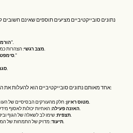
נתונים סובייקטיביים מציעים תוספים שאינם חשובים 
: תיאור של המטפל על האדם שלו, כגון "משהו חד בגב התחתון שלי".
הורמה
: הצהרות כמו "אני מתחרט מאוד מהניתוח שלי" רק תוספו אותו באופן מיידי של המטפל.
מצב רגשי
: לא ניתן למחוק את הדוד ישירות, כגון "אני מרגיש נבחר לאחר הכיסוי."
סימפטו
: מידע על בדיקה, פעילות גופנית, אנרגיית וצריכת הרגלים.
סגנו
אחד מאותם נתונים סובייקטיביים הוא להעלות את המטפל בקריאה על ידי שימוש בשימושים כימיים. להלן השלבים שלהם:
: חלק מהעורקים הבסיסיים של העורקים, יש להרכיב את תגובותיהן כדי לעודד את התגובות לגבי רמות גבוהות.
מטוס ראיון
: האחיות יכולות לאסוף מידע מקיף ומדויק על ידי הקמה על ידי הקמה על ידי תשומת הלב של המטפלים.
האזנה פעילה
: שימו לב לשאלה של הגוף וביטויים הרגלים של המטופל במהלך ההתנהלות כדי להבין את רגליו הדחופים.
תצפית
: מדויק של התמחות של המטפל כדי להבטיח את הנתונים הסובייקטיביים הזמינים עבור צוות העובדים.
תיעוד