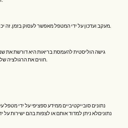
זה מבטיח שכולם נמצאים באותו עמוד, מה שמובטח להם אם טוב יותר.
מעקב ועדכון על ידי המטפל מאפשר לעסוק בזמן. זה יכול למנוע לשפר את התוצאות בהנסיבות החיוניות או בתחומי הפעילות.
גישה הוליסטית להעמסת בריאות היא דורשת את שני 
חווים את הרגולציה שלהם, בעוד נתונים מתקשרים יחד עם ערכות המדידות של אותו הגופנית.
נתונים סובייקטיביים ממידע ספציפי על ידי מטפל על ח
נתוניםלא ניתן למדוד אותם או לצפות בהם ישירות על י