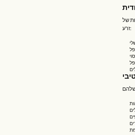
דית
ות של
זרע: