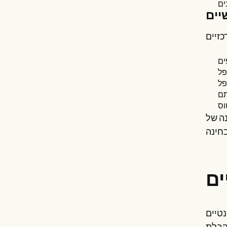
נה של
ים
נטיים