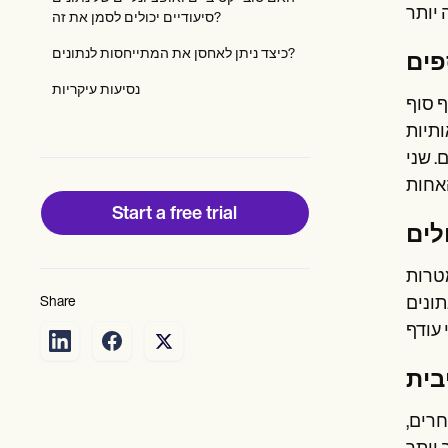
Patient Visit Summary Template
סיעודיים יכולים לסמן את זה?
Help Center
Demos
כיצד ניתן לאחסן את המתייחסות לנתונים?
פים
Training Hub
Webinars
נסיעות עיקריות
Switch to Carepatron
ף סוף
Become a Partner
ותיות
Pricing
. שני
Why Carepatron?
Login
Get started
Start a free trial
לים
מטרות
תונים
Share
בית
חרים,