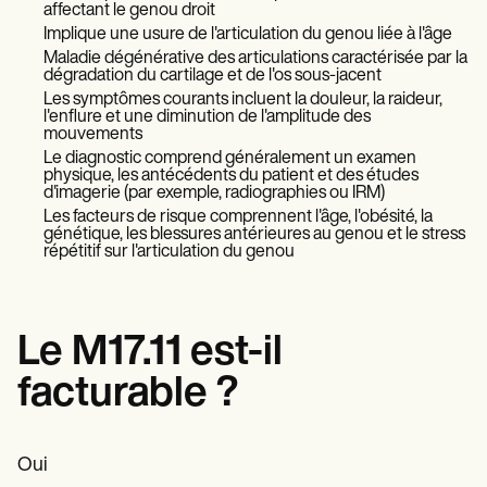
Patient Visit Summary Template
affectant le genou droit
Help Center
Implique une usure de l'articulation du genou liée à l'âge
Demos
Maladie dégénérative des articulations caractérisée par la
Training Hub
dégradation du cartilage et de l'os sous-jacent
Webinars
Les symptômes courants incluent la douleur, la raideur,
Switch to Carepatron
l'enflure et une diminution de l'amplitude des
Become a Partner
mouvements
Pricing
Le diagnostic comprend généralement un examen
Why Carepatron?
physique, les antécédents du patient et des études
d'imagerie (par exemple, radiographies ou IRM)
Login
Les facteurs de risque comprennent l'âge, l'obésité, la
Get started
génétique, les blessures antérieures au genou et le stress
répétitif sur l'articulation du genou
Le M17.11 est-il
facturable ?
Oui