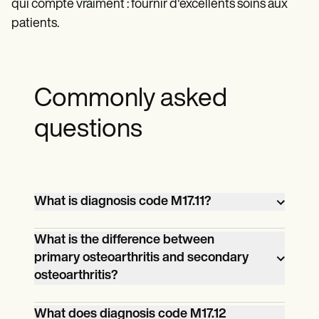
qui compte vraiment : fournir d'excellents soins aux
patients.
Commonly asked
questions
What is diagnosis code M17.11?
The code means the patient has primary
What is the difference between
primary osteoarthritis and secondary
osteoarthritis in their right knee, and it's
osteoarthritis?
only affecting that one side.
Primary osteoarthritis happens naturally
What does diagnosis code M17.12