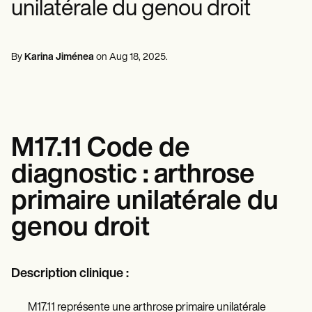
unilatérale du genou droit
Professionnels de la santé mentale
Life coaches
Insurance claims
Speech therapists
Travailleurs sociaux
Massage therapists
Diététistes et nutritionnistes
Personal trainers
Kinésithérapeutes
By
Karina Jiménea
on
Aug 18, 2025
.
Psychologues
Infirmiers
Massothérapeutes
Ergothérapeutes
Resources
Blogues
M17.11 Code de
Guides de ressources
Comparaison
diagnostic : arthrose
Guides des applications
Modèles
primaire unilatérale du
Codes ICD
Procedure Codes
genou droit
Modèle Superbill
Modèle de note SOAP
Modèle de plan de traitement
Informed Consent Form
Description clinique :
Social Work Treatment Plans
DAR Note Template
M17.11 représente une arthrose primaire unilatérale