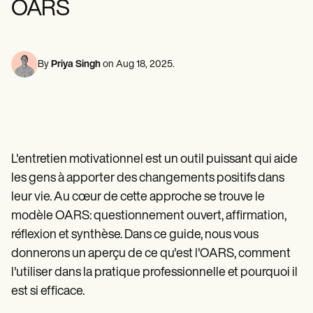
OARS
Professionnels de la santé mentale
Life coaches
Insurance claims
Speech therapists
Travailleurs sociaux
Massage therapists
Diététistes et nutritionnistes
Personal trainers
Kinésithérapeutes
Psychologues
By
Priya Singh
on
Aug 18, 2025
.
Infirmiers
Massothérapeutes
Ergothérapeutes
Resources
Blogues
Guides de ressources
L'entretien motivationnel est un outil puissant qui aide
Comparaison
Guides des applications
les gens à apporter des changements positifs dans
Modèles
leur vie. Au cœur de cette approche se trouve le
Codes ICD
modèle OARS: questionnement ouvert, affirmation,
Procedure Codes
Modèle Superbill
réflexion et synthèse. Dans ce guide, nous vous
Modèle de note SOAP
donnerons un aperçu de ce qu'est l'OARS, comment
Modèle de plan de traitement
Informed Consent Form
l'utiliser dans la pratique professionnelle et pourquoi il
Social Work Treatment Plans
est si efficace.
DAR Note Template