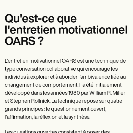
Patient Visit Summary Template
Help Center
Demos
Qu'est-ce que
Training Hub
Webinars
l'entretien motivationnel
Switch to Carepatron
Become a Partner
OARS ?
Pricing
Why Carepatron?
Login
Get started
L'entretien motivationnel OARS est une technique de
type conversation collaborative qui encourage les
individus à explorer et à aborder l'ambivalence liée au
changement de comportement. Il a été initialement
développé dans les années 1980 par William R. Miller
et Stephen Rollnick. La technique repose sur quatre
grands principes : le questionnement ouvert,
l'affirmation, la réflexion et la synthèse.
Les questions ouvertes consistent à poser des