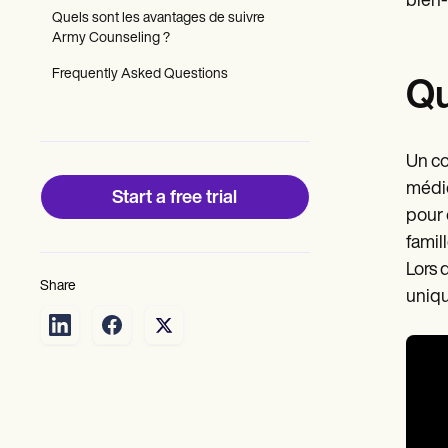
bien-
Patient Visit Summary Template
Quels sont les avantages de suivre
Help Center
Army Counseling ?
Demos
Training Hub
Frequently Asked Questions
Webinars
Qu
Switch to Carepatron
Become a Partner
Pricing
Why Carepatron?
Un co
Login
médic
Start a free trial
Get started
pour 
famil
Lors 
Share
uniqu