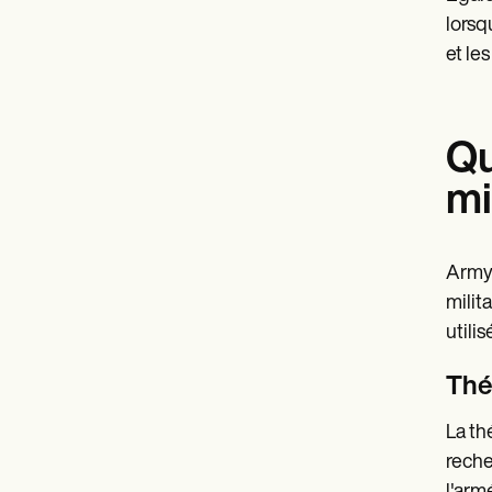
lorsq
et le
Qu
mi
Army 
milit
utili
Thé
La th
reche