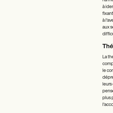
l'arm
à ide
fixan
à l'a
aux s
diffi
Thé
La th
compo
le co
dépre
leurs
pensé
plus p
l'acc