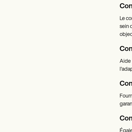
Con
Le co
sein 
objec
Cons
Aide l
l'adap
Con
Fourn
garan
Cons
Égale