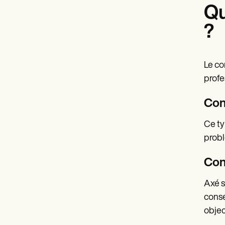
Qu
?
Le co
profe
Con
Ce ty
probl
Con
Axé s
conse
objec