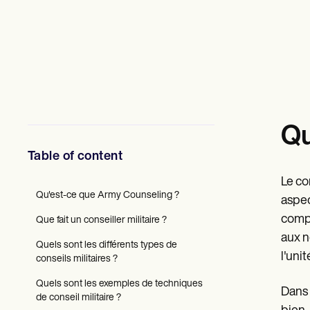
Professionnels de la santé mentale
Travailleurs sociaux
Diététistes et nutritionnistes
Kinésithérapeutes
Psychologues
Infirmiers
Massothérapeutes
Ergothérapeutes
Resources
Qu
Blogues
Guides de ressources
Table of content
Comparaison
Guides des applications
Le co
Modèles
Qu'est-ce que Army Counseling ?
Codes ICD
aspec
Procedure Codes
compo
Que fait un conseiller militaire ?
Modèle Superbill
aux n
Modèle de note SOAP
Quels sont les différents types de
Modèle de plan de traitement
l'unit
conseils militaires ?
Informed Consent Form
Social Work Treatment Plans
Quels sont les exemples de techniques
Dans 
DAR Note Template
de conseil militaire ?