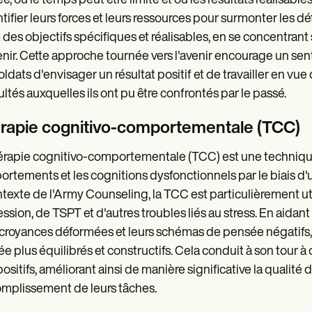
ée, où le temps peut être limité et où les résultats réalisab
ntifier leurs forces et leurs ressources pour surmonter les dé
t des objectifs spécifiques et réalisables, en se concentra
venir. Cette approche tournée vers l'avenir encourage un se
oldats d'envisager un résultat positif et de travailler en vue 
cultés auxquelles ils ont pu être confrontés par le passé.
rapie cognitivo-comportementale (TCC)
érapie cognitivo-comportementale (TCC) est une technique l
rtements et les cognitions dysfonctionnels par le biais d'
ntexte de l'Army Counseling, la TCC est particulièrement util
ssion, de TSPT et d'autres troubles liés au stress. En aidant
 croyances déformées et leurs schémas de pensée négatifs
e plus équilibrés et constructifs. Cela conduit à son tour 
ositifs, améliorant ainsi de manière significative la qualité d
omplissement de leurs tâches.