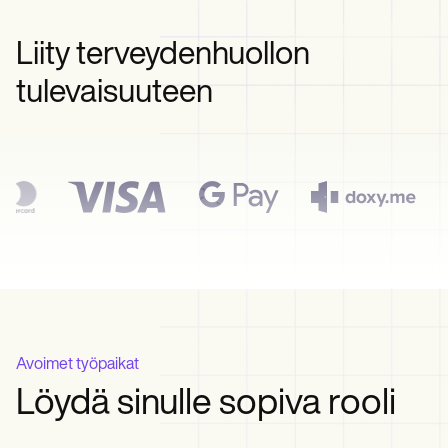
Life coaches
Insurance claims
Speech therapists
Massage therapists
Liity terveydenhuollon
Personal trainers
tulevaisuuteen
Avoimet työpaikat
Löydä sinulle sopiva rooli