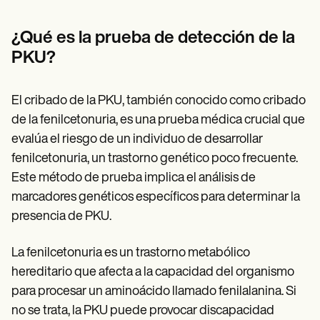
Patient Visit Summary Template
Help Center
Demos
¿Qué es la prueba de detección de la
Training Hub
PKU?
Webinars
Switch to Carepatron
Become a Partner
El cribado de la PKU, también conocido como cribado
Pricing
Why Carepatron?
de la fenilcetonuria, es una prueba médica crucial que
Login
evalúa el riesgo de un individuo de desarrollar
Get started
fenilcetonuria, un trastorno genético poco frecuente.
Este método de prueba implica el análisis de
marcadores genéticos específicos para determinar la
presencia de PKU.
La fenilcetonuria es un trastorno metabólico
hereditario que afecta a la capacidad del organismo
para procesar un aminoácido llamado fenilalanina. Si
no se trata, la PKU puede provocar discapacidad