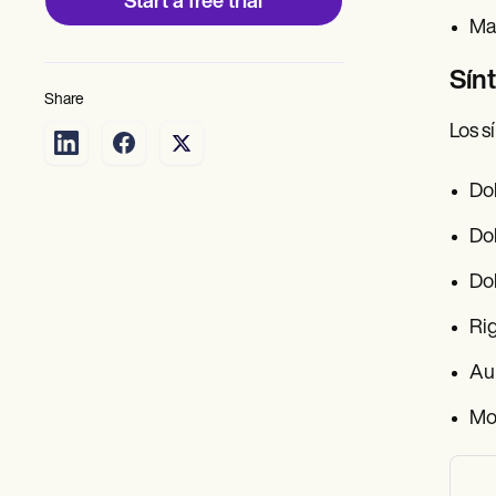
Start a free trial
Mar
Sínt
Share
Los s
Dol
Dol
Dol
Rig
Aum
Mol