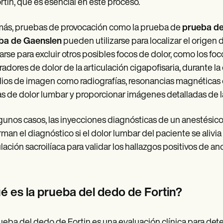
rtin, que es esencial en este proceso.
ás, pruebas de provocación como la prueba de
prueba de
ba de Gaenslen
pueden utilizarse para localizar el origen 
zarse para excluir otros posibles focos de dolor, como los foc
adores de dolor de la articulación cigapofisaria, durante 
ios de imagen como radiografías, resonancias magnéticas 
s de dolor lumbar y proporcionar imágenes detalladas de la 
gunos casos, las inyecciones diagnósticas de un anestésico l
rman el diagnóstico si el dolor lumbar del paciente se aliv
ulación sacroilíaca para validar los hallazgos positivos de ano
é es la prueba del dedo de Fortin?
ueba del dedo de Fortin es una evaluación clínica para detec