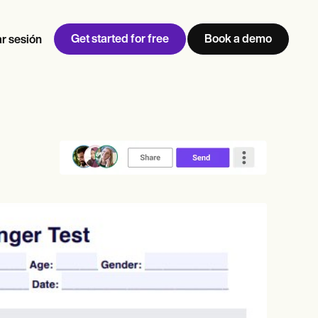
Get started for free
Book a demo
ar sesión
w
Jen built LifeLoong Therapy alongside a demanding finance
 every type of practitioner — find the tools built for
career, with clients across the world.
Grow your business
View Jen’s story
Gestión de consultas
Cumplimiento y seguridad
IA de Carepatron
Ver el flujo de trabajo completo