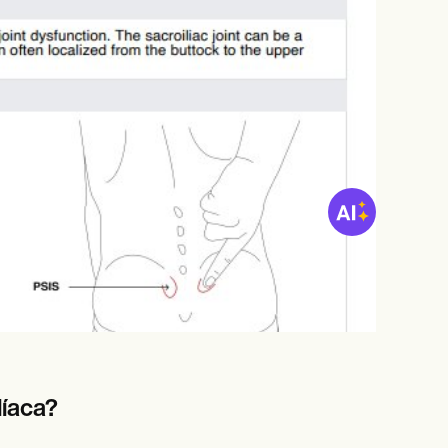
líaca?