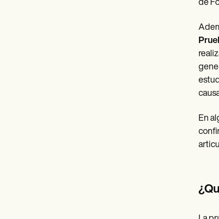
de Fo
Adem
Prue
reali
gener
estud
causa
En al
confi
artic
¿Qu
La pr