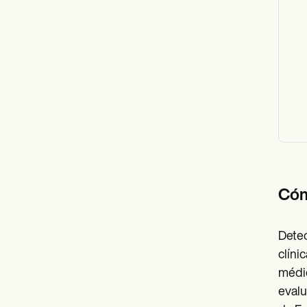
Cómo
Detec
clíni
médic
evalu