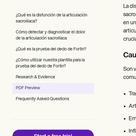
Patient Visit Summary Template
La di
Help Center
Demos
sacro
¿Qué es la disfunción de la articulación
Training Hub
sacroilíaca?
en un
Webinars
Switch to Carepatron
artic
Cómo detectar y diagnosticar el dolor
Become a Partner
de la articulación sacroilíaca
cruci
Pricing
Why Carepatron?
¿Qué es la prueba del dedo de Fortin?
Caus
Login
¿Cómo utilizar nuestra plantilla para la
Get started
prueba del dedo de Fortin?
Son v
comu
Research & Evidence
PDF Preview
Tra
Frequently Asked Questions
Art
Emb
Inf