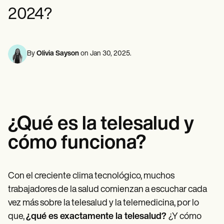
Profesionales de la Salud Mental
Life coaches
Insurance claims
2024?
Speech therapists
Trabajo Social
Massage therapists
Nutricionistas
Personal trainers
Fisioterapia
Psicología
Enfermeras/os
By
Olivia Sayson
on
Jan 30, 2025
.
Masajistas
Terapia Ocupacional
Resources
Blogs
Guías
Comparación
¿Qué es la telesalud y
Guías de la app
Plantillas
cómo funciona?
Códigos ICD
Procedure Codes
Superbill Template
Notas SOAP
Con el creciente clima tecnológico, muchos
Treatment Plan Template
trabajadores de la salud comienzan a escuchar cada
Informed Consent Form
vez más sobre la telesalud y la telemedicina, por lo
Social Work Treatment Plans
DAR Note Template
que,
¿qué es exactamente la telesalud?
¿Y cómo