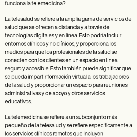
Patient Visit Summary Template
funciona la telemedicina?
Help Center
Demos
Training Hub
La telesalud se refiere a la amplia gama de servicios de
Webinars
salud que se ofrecen a distancia y a través de
Switch to Carepatron
tecnologías digitales y en línea. Esto podría incluir
Become a Partner
Pricing
entornos clínicos y no clínicos, y proporciona los
Why Carepatron?
medios para que los profesionales de la salud se
Login
conecten con los clientes en un espacio en línea
Get started
seguro y accesible. Esto también puede significar que
se pueda impartir formación virtual a los trabajadores
de la salud y proporcionar un espacio para reuniones
administrativas y de apoyo y otros servicios
educativos.
La telemedicina se refiere a un subconjunto más
pequeño de la telesalud y se refiere específicamente a
los servicios clínicos remotos que incluyen