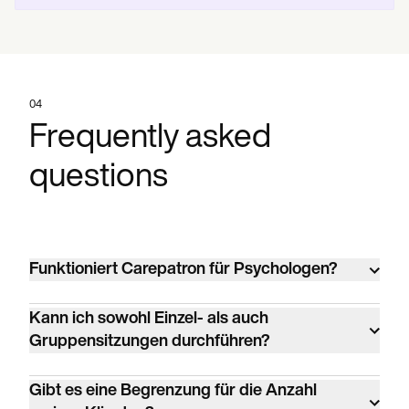
04
Frequently asked
questions
Funktioniert Carepatron für Psychologen?
Ja. Carepatron wird von über 100
Kann ich sowohl Einzel- als auch
verschiedenen Klinikertypen aus den
Gruppensitzungen durchführen?
Bereichen Verhaltensgesundheit, verwandte
Ja. Einzel-Telemedizin ist in allen Plänen
Gesundheitsberufe, Medizin und Wellness in
Gibt es eine Begrenzung für die Anzahl
verfügbar. Gruppen-Telemedizin und
über 120 Ländern genutzt, darunter