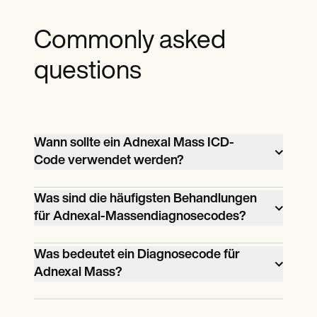
Commonly asked
questions
Wann sollte ein Adnexal Mass ICD-
Code verwendet werden?
Ein Adnexal Mass ICD-Code sollte
Was sind die häufigsten Behandlungen
für Adnexal-Massendiagnosecodes?
verwendet werden, wenn der
Gesundheitszustand eines Patienten
Übliche Behandlungen zur Behandlung
Was bedeutet ein Diagnosecode für
dokumentiert wird, der ein Wachstum
Adnexal Mass?
von Adnexal Mass Diagnosis Codes
oder eine Masse in Bereichen wie den
hängen von der Ursache und dem
Eierstöcken, Eileitern oder nahe
Ein Diagnosecode für Adnexal Mass
Schweregrad der Masse ab. Sie können
gelegenen Geweben beinhaltet, wie in