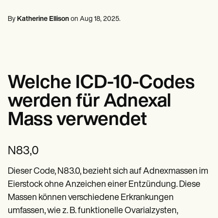
Fachkräfte für psychische Gesundheit
Life coaches
Insurance claims
Speech therapists
Sozialarbeiter
Massage therapists
By
Katherine Ellison
on
Aug 18, 2025
.
Ernährungsberater und Ernährungsberater
Personal trainers
Physikalische Therapeuten
Psychologen
Krankenschwestern
Massagetherapeuten
Ergotherapeuten
Welche ICD-10-Codes
Resources
Weblogs
werden für Adnexal
Leitfäden zu Ressourcen
Vergleich
Mass verwendet
Anleitungen für Apps
Vorlagen
ICD-Codes
N83,0
Procedure Codes
Superbill-Vorlage
SOAP-Notizvorlage
Dieser Code, N83.0, bezieht sich auf Adnexmassen im
Vorlage für einen Behandlungsplan
Eierstock ohne Anzeichen einer Entzündung. Diese
Informed Consent Form
Massen können verschiedene Erkrankungen
Social Work Treatment Plans
DAR Note Template
umfassen, wie z. B. funktionelle Ovarialzysten,