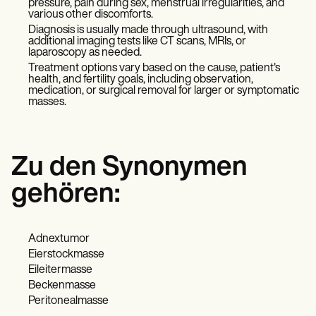
pressure, pain during sex, menstrual irregularities, and
various other discomforts.
Diagnosis is usually made through ultrasound, with
additional imaging tests like CT scans, MRIs, or
laparoscopy as needed.
Treatment options vary based on the cause, patient's
health, and fertility goals, including observation,
medication, or surgical removal for larger or symptomatic
masses.
Zu den Synonymen
gehören:
Adnextumor
Eierstockmasse
Eileitermasse
Beckenmasse
Peritonealmasse