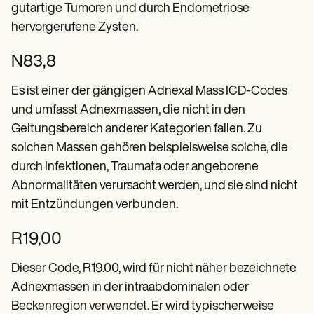
Patient Visit Summary Template
gutartige Tumoren und durch Endometriose
Help Center
hervorgerufene Zysten.
Demos
Training Hub
Webinars
N83,8
Switch to Carepatron
Become a Partner
Es ist einer der gängigen Adnexal Mass ICD-Codes
Pricing
und umfasst Adnexmassen, die nicht in den
Why Carepatron?
Login
Geltungsbereich anderer Kategorien fallen. Zu
Get started
solchen Massen gehören beispielsweise solche, die
durch Infektionen, Traumata oder angeborene
Abnormalitäten verursacht werden, und sie sind nicht
mit Entzündungen verbunden.
R19,00
Dieser Code, R19.00, wird für nicht näher bezeichnete
Adnexmassen in der intraabdominalen oder
Beckenregion verwendet. Er wird typischerweise