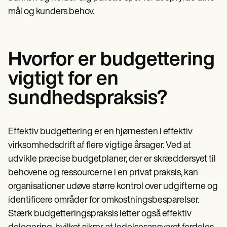
Patient Visit Summary Template
Help Center
mål og kunders behov.
Demos
Training Hub
Webinars
Switch to Carepatron
Hvorfor er budgettering
Become a Partner
Pricing
vigtigt for en
Why Carepatron?
Login
sundhedspraksis?
Get started
Effektiv budgettering er en hjørnesten i effektiv
virksomhedsdrift af flere vigtige årsager. Ved at
udvikle præcise budgetplaner, der er skræddersyet til
behovene og ressourcerne i en privat praksis, kan
organisationer udøve større kontrol over udgifterne og
identificere områder for omkostningsbesparelser.
Stærk budgetteringspraksis letter også effektiv