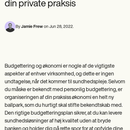
din private praksis
Fagfolk inden for mental sundhed
Life coaches
Insurance claims
Speech therapists
Socialarbejdere
Massage therapists
Diætister & Ernæringseksperter
Personal trainers
Fysioterapeuter
Psykologer
By
Jamie Frew
on
Jun 28, 2022
.
Sygeplejersker
Massageterapeuter
Ergoterapeuter
Resources
Blogs
Ressourcevejledninger
Budgettering og økonomi er nogle af de vigtigste
Sammenligning
App-vejledninger
aspekter af enhver virksomhed, og dette er ingen
Skabeloner
undtagelse, når det kommer til sundhedspleje. Selvom
ICD-koder
du måske er bekendt med personlig budgettering, er
Procedure Codes
Superbill skabelon
organiseringen af din praksiss økonomi en helt ny
SOAP Noteskabelon
ballpark, som du hurtigt skal stifte bekendtskab med.
Skabelon til behandlingsplan
Informed Consent Form
Den rigtige budgetteringsplan sikrer, at du kan levere
Social Work Treatment Plans
sundhedsløsninger af høj kvalitet uden at bryde
DAR Note Template
banken og holder dig på rette spor for at opfylde dine