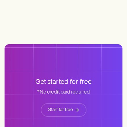
Life coaches
Insurance claims
Speech therapists
Massage therapists
Personal trainers
Get started for free
*No credit card required
Start for free