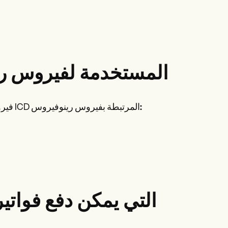
ما هي رموز ICD-10 المستخدمة لف
:
فيروس رينوفيروس، وهو السبب الرئيسي لنزلات البرد، له العديد من رموز ICD المرتبطة بفيروس رينوفيروس
ما هي رموز Rinovirus ICD التي يمكن دفع ف