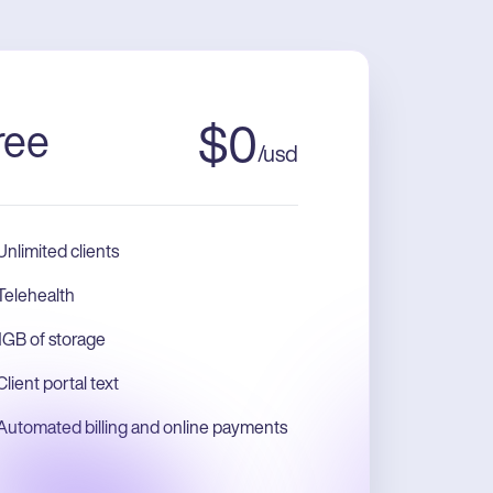
ree
$
0
/
usd
Unlimited clients
Telehealth
1GB of storage
Client portal text
Automated billing and online payments