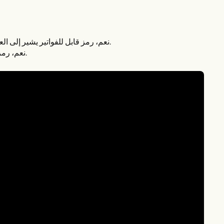
: نعم، رمز قابل للفواتير يشير إلى العوامل الفيروسية الأخرى المسببة للأمراض المصنفة في مكان آخر.
: نعم، رمز قابل للفواتير للعدوى الحادة في الجهاز التنفسي العلوي، غير محدد.