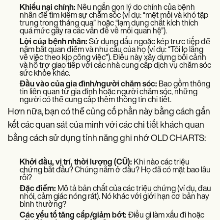
Khiếu nại chính:
Nêu ngắn gọn lý do chính của bệnh
nhân để tìm kiếm sự chăm sóc (ví dụ: “mệt mỏi và khó tập
trung trong tháng qua” hoặc “lạm dụng chất kích thích
quá mức gây ra các vấn đề về mối quan hệ”).
Lời của bệnh nhân:
Sử dụng dấu ngoặc kép trực tiếp để
nắm bắt quan điểm và nhu cầu của họ (ví dụ: “Tôi lo lắng
về việc theo kịp công việc”). Điều này xây dựng bối cảnh
và hỗ trợ giao tiếp với các nhà cung cấp dịch vụ chăm sóc
sức khỏe khác.
Đầu vào của gia đình/người chăm sóc:
Bao gồm thông
tin liên quan từ gia đình hoặc người chăm sóc, những
người có thể cung cấp thêm thông tin chi tiết.
Hơn nữa, bạn có thể củng cố phần này bằng cách gắn
kết các quan sát của mình với các chi tiết khách quan
bằng cách sử dụng tính năng ghi nhớ OLD CHARTS:
Khởi đầu, vị trí, thời lượng (CŨ):
Khi nào các triệu
chứng bắt đầu? Chúng nằm ở đâu? Họ đã có mặt bao lâu
rồi?
Đặc điểm:
Mô tả bản chất của các triệu chứng (ví dụ, đau
nhói, cảm giác nóng rát). Nó khác với giới hạn cơ bản hay
bình thường?
Các yếu tố tăng cấp/giảm bớt:
Điều gì làm xấu đi hoặc