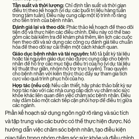
Tần suất và thời lượng:
Chỉ định tần suất và thời gian
điều trị theo kế hoạch (ví dụ: các buổi trị liệu hàng tuần
trong tám tuần). Điều này cung cấp một lộ trình rõ ràng
cho tiến trình của bệnh nhân.
Đánh giá lại và theo dõi:
Phác thảo kế hoạch để theo dõi
tiến độ và thực hiện các điều chỉnh. Điều này có thể bao
gồm các bài kiểm tra để khám phá thêm, lên lịch các cuộc
hẹn theo dõi và sử dụng các công cụ đánh giá tiêu chuẩn
hóa để theo dõi sự cải thiện một cách khách quan.
Giáo dục bệnh nhân và tài nguyên:
Mô tả bất kỳ tài liệu
hoặc tài nguyên giáo dục nào được cung cấp cho bệnh
nhân để hỗ trợ các mục tiêu điều trị của họ (ví dụ: tài liệu
kỹ thuật thư giãn, nhóm hỗ trợ trực tuyến). Trao quyền
cho bệnh nhân với kiến thức thúc đẩy sự tham gia tích
cực vào quá trình phục hồi của họ.
Hợp tác (nếu có):
Nếu cần thiết, hãy phác thảo bất kỳ sự
hợp tác nào với các nhà cung cấp dịch vụ chăm sóc sức
khỏe khác liên quan đến việc chăm sóc bệnh nhân. Điều
này đảm bảo một cách tiếp cận phối hợp để điều trị giữa
các ngành.
Phần kế hoạch sử dụng ngôn ngữ rõ ràng và súc tích
và tập trung vào các bước có thể thực hiện được. Nó
hướng dẫn việc chăm sóc bệnh nhân, tạo điều kiện
giao tiếp trong nhóm chăm sóc sức khỏe và điều chỉnh