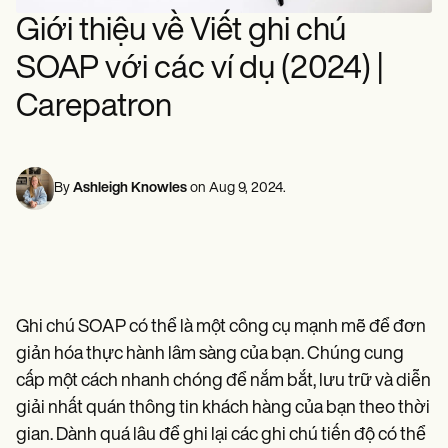
Chuyên gia sức khỏe tâm thần
Life coaches
Insurance claims
Giới thiệu về Viết ghi chú
Speech therapists
Nhân viên xã hội
Massage therapists
Chuyên gia dinh dưỡng & Chuyên gia dinh dưỡng
Personal trainers
SOAP với các ví dụ (2024) |
Vật lý trị liệu
Nhà tâm lý học
Carepatron
Y tá
Chuyên gia trị liệu massage
Chuyên gia trị liệu nghề nghiệp
Resources
By
Ashleigh Knowles
on
Aug 9, 2024
.
Blogs
Guides
Comparisons
Apps
Templates
ICD Codes
Procedure Codes
Ghi chú SOAP có thể là một công cụ mạnh mẽ để đơn
Superbill Template
SOAP Note Template
giản hóa thực hành lâm sàng của bạn. Chúng cung
Treatment Plan Template
cấp một cách nhanh chóng để nắm bắt, lưu trữ và diễn
Informed Consent Form
giải nhất quán thông tin khách hàng của bạn theo thời
Social Work Treatment Plans
DAR Note Template
gian. Dành quá lâu để ghi lại các ghi chú tiến độ có thể