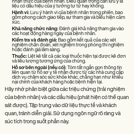
nhận thức của bệnh nhân. Điều quan trọng cần lưu ý là
liệu có dấu hiệu của ý tưởng tự tử hay không.
Hành vi:
Lưu ý hành vi của bệnh nhân trong phiên, bao
gồm phong cách giao tiếp, sự tham gia và biểu hiện cảm
xúc.
Khả năng chức năng:
Đánh giá khả năng tham gia vào
các hoạt động hàng ngày của bệnh nhân.
Kiểm tra và đánh giá:
Bao gồm kết quả của các xét
nghiệm chẩn đoán, xét nghiệm trong phòng thí nghiệm
hoặc đánh giá lâm sàng.
Thuốc:
Liệt kê tất cả các loại thuốc hiện tại được kê đơn
và liều lượng tương ứng của chúng.
Hồ sơ bên ngoài (nếu có):
Tóm tắt ngắn gọn thông tin
liên quan từ hồ sơ y tế nhận được từ các nhà cung cấp
dịch vụ chăm sóc sức khỏe khác, chẳng hạn như khiếu
nại chính của khách hàng hoặc bệnh hiện tại.
Hãy nhớ phân biệt giữa các triệu chứng (trải nghiệm
của bệnh nhân) và các dấu hiệu (phát hiện có thể quan
sát được). Tập trung vào dữ liệu thực tế và khách
quan, tránh diễn giải. Sử dụng ngôn ngữ rõ ràng và
súc tích trong suốt phần này.