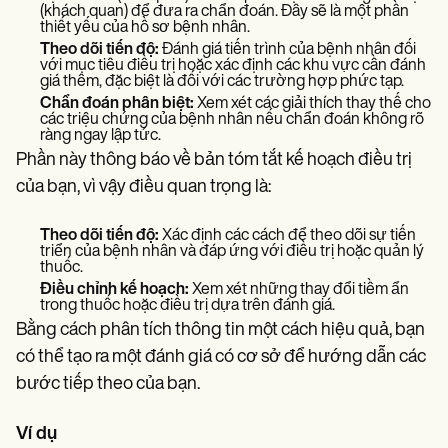
(khách quan) để đưa ra chẩn đoán. Đây sẽ là một phần
thiết yếu của hồ sơ bệnh nhân.
Theo dõi tiến độ:
Đánh giá tiến trình của bệnh nhân đối
với mục tiêu điều trị hoặc xác định các khu vực cần đánh
giá thêm, đặc biệt là đối với các trường hợp phức tạp.
Chẩn đoán phân biệt:
Xem xét các giải thích thay thế cho
các triệu chứng của bệnh nhân nếu chẩn đoán không rõ
ràng ngay lập tức.
Phần này thông báo về bản tóm tắt kế hoạch điều trị
của bạn, vì vậy điều quan trọng là:
Theo dõi tiến độ:
Xác định các cách để theo dõi sự tiến
triển của bệnh nhân và đáp ứng với điều trị hoặc quản lý
thuốc.
Điều chỉnh kế hoạch:
Xem xét những thay đổi tiềm ẩn
trong thuốc hoặc điều trị dựa trên đánh giá.
Bằng cách phân tích thông tin một cách hiệu quả, bạn
có thể tạo ra một đánh giá có cơ sở để hướng dẫn các
bước tiếp theo của bạn.
Ví dụ