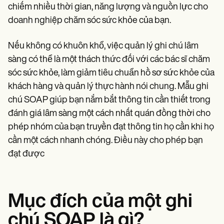
Patient Visit Summary Template
chiếm nhiều thời gian, năng lượng và nguồn lực cho
Help Center
doanh nghiệp chăm sóc sức khỏe của bạn.
Demos
Training Hub
Webinars
Nếu không có khuôn khổ, việc quản lý ghi chú lâm
Switch to Carepatron
sàng có thể là một thách thức đối với các bác sĩ chăm
Become a Partner
Pricing
sóc sức khỏe, làm giảm tiêu chuẩn hồ sơ sức khỏe của
Why Carepatron?
khách hàng và quản lý thực hành nói chung. Mẫu ghi
Login
chú SOAP giúp bạn nắm bắt thông tin cần thiết trong
Get started
đánh giá lâm sàng một cách nhất quán đồng thời cho
phép nhóm của bạn truyền đạt thông tin họ cần khi họ
cần một cách nhanh chóng. Điều này cho phép bạn
đạt được
Mục đích của một ghi
chú SOAP là gì?