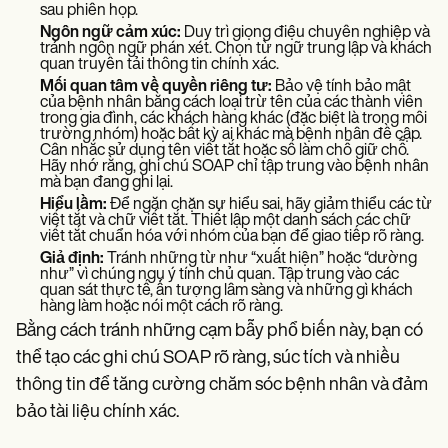
sau phiên họp.
Ngôn ngữ cảm xúc:
Duy trì giọng điệu chuyên nghiệp và
tránh ngôn ngữ phán xét. Chọn từ ngữ trung lập và khách
quan truyền tải thông tin chính xác.
Mối quan tâm về quyền riêng tư:
Bảo vệ tính bảo mật
của bệnh nhân bằng cách loại trừ tên của các thành viên
trong gia đình, các khách hàng khác (đặc biệt là trong môi
trường nhóm) hoặc bất kỳ ai khác mà bệnh nhân đề cập.
Cân nhắc sử dụng tên viết tắt hoặc số làm chỗ giữ chỗ.
Hãy nhớ rằng, ghi chú SOAP chỉ tập trung vào bệnh nhân
mà bạn đang ghi lại.
Hiểu lầm:
Để ngăn chặn sự hiểu sai, hãy giảm thiểu các từ
viết tắt và chữ viết tắt. Thiết lập một danh sách các chữ
viết tắt chuẩn hóa với nhóm của bạn để giao tiếp rõ ràng.
Giả định:
Tránh những từ như “xuất hiện” hoặc “dường
như” vì chúng ngụ ý tính chủ quan. Tập trung vào các
quan sát thực tế, ấn tượng lâm sàng và những gì khách
hàng làm hoặc nói một cách rõ ràng.
Bằng cách tránh những cạm bẫy phổ biến này, bạn có
thể tạo các ghi chú SOAP rõ ràng, súc tích và nhiều
thông tin để tăng cường chăm sóc bệnh nhân và đảm
bảo tài liệu chính xác.