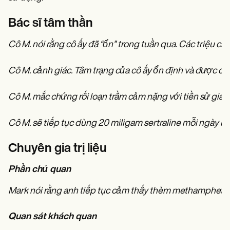
Bác sĩ tâm thần
Cô M. nói rằng cô ấy đã “ổn” trong tuần qua. Các triệu ch
Cô M. cảnh giác. Tâm trạng của cô ấy ổn định và được cải
Cô M. mắc chứng rối loạn trầm cảm nặng với tiền sử gia đ
Cô M. sẽ tiếp tục dùng 20 miligam sertraline mỗi ngày một
Chuyên gia trị liệu
Phần chủ quan
Mark nói rằng anh tiếp tục cảm thấy thèm methamphetamin
Quan sát khách quan