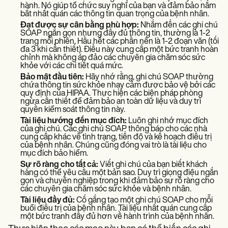
hành. Nó giúp tổ chức suy nghĩ của bạn và đảm bảo nắm
bắt nhất quán các thông tin quan trọng của bệnh nhân.
Đạt được sự cân bằng phù hợp:
Nhắm đến các ghi chú
SOAP ngắn gọn nhưng đầy đủ thông tin, thường là 1-2
trang mỗi phiên. Hầu hết các phần nên là 1-2 đoạn văn (tối
đa 3 khi cần thiết). Điều này cung cấp một bức tranh hoàn
chỉnh mà không áp đảo các chuyên gia chăm sóc sức
khỏe với các chi tiết quá mức.
Bảo mật đầu tiên:
Hãy nhớ rằng, ghi chú SOAP thường
chứa thông tin sức khỏe nhạy cảm được bảo vệ bởi các
quy định của HIPAA. Thực hiện các biện pháp phòng
ngừa cần thiết để đảm bảo an toàn dữ liệu và duy trì
quyền kiểm soát thông tin này.
Tài liệu hướng đến mục đích:
Luôn ghi nhớ mục đích
của ghi chú. Các ghi chú SOAP thông báo cho các nhà
cung cấp khác về tình trạng, tiến độ và kế hoạch điều trị
của bệnh nhân. Chúng cũng đóng vai trò là tài liệu cho
mục đích bảo hiểm.
Sự rõ ràng cho tất cả:
Viết ghi chú của bạn biết khách
hàng có thể yêu cầu một bản sao. Duy trì giọng điệu ngắn
gọn và chuyên nghiệp trong khi đảm bảo sự rõ ràng cho
các chuyên gia chăm sóc sức khỏe và bệnh nhân.
Tài liệu đầy đủ:
Cố gắng tạo một ghi chú SOAP cho mỗi
buổi điều trị của bệnh nhân. Tài liệu nhất quán cung cấp
một bức tranh đầy đủ hơn về hành trình của bệnh nhân.