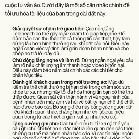
cuộc tư vấn ảo. Dưới đây là một số cân nhắc chính để
tối ưu hóa tài liệu của bạn trong cài đặt này:
Giải quyết sự chậm trễ giao tiếp:
Các nền tảng
Telehealth có thể gây ra sự chậm trễ giao tiếp nhẹ. Để
đảm bảo bạn thu thập tất cả thông tin cần thiết, hãy tạm
dừng lâu hơn bình thường sau khi đặt câu hỏi. Điều này
ngăn chặn việc vô tình làm gián đoạn bệnh nhân và cho
phép họ trả lời đầy đủ.
Chủ động lắng nghe và làm rõ:
Đừng ngần ngại yêu cầu
làm rõ nếu chất lượng âm thanh hoặc video bị tổn hại.
Điều này đảm bảo nắm bắt chính xác các chi tiết cho
phần Mục tiêu.
Đánh giá khách quan trong môi trường ảo:
Mặc dù
kiểm tra thể chất thường bị hạn chế trong chăm sóc sức
khỏe từ xa, nhưng hãy tối đa hóa thông tin bạn có thể thu
thập được. Quan sát cẩn thận hành vi và ngoại hình của
bệnh nhân trên máy ảnh và hỏi về bất kỳ hạn chế thể chất
nào được báo cáo. Bổ sung điều này bằng các nguồn dữ
liệu khách quan khác, chẳng hạn như chỉ số dấu hiệu
quan trọng từ các thiết bị giám sát tại nhà (nếu có).
Tăng cường ghi chú:
Các buổi điều trị từ xa có thể yêu
cầu ghi chú chi tiết hơn, đặc biệt là liên quan đến các triệu
chứng cụ thể mà bệnh nhân báo cáo. Vì các tín hiệu ngôn
ngữ cơ thể có thể ít rõ ràng hơn, nên hãy chú ý đến giao