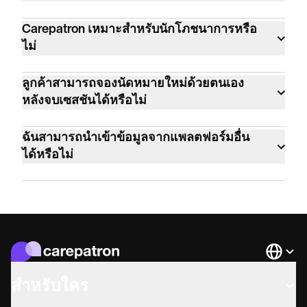
Carepatron สร้างขึ้นเพื่อการดูแลสุขภาพโดย
Carepatron เหมาะสำหรับนักโภชนาการหรือ
เฉพาะ มีบันทึกที่สอดคล้องกับ HIPAA เทมเพลต
ไม่
ทางคลินิก การแพทย์ทางไกล และการส่ง
ใช่ Carepatron ถูกใช้งานโดยผู้ประกอบ
ข้อความที่ปลอดภัย ไม่ใช่เครื่องมือการขายที่
ลูกค้าสามารถจองนัดหมายใหม่ด้วยตนเอง
วิชาชีพทางคลินิกกว่า 100 ประเภท ซึ่ง
นำมาดัดแปลง
หลังจบเซสชันได้หรือไม่
ครอบคลุมทั้งด้านสุขภาพพฤติกรรม สห
ได้ ลูกค้าสามารถจองนัดหมายติดตามผลได้
เวชศาสตร์ การแพทย์ และสถานพยาบาลด้าน
ฉันสามารถนำเข้าข้อมูลจากแพลตฟอร์มอื่น
โดยตรงผ่านพอร์ทัลหรือลิงก์การจอง
สุขภาวะในกว่า 120 ประเทศ รวมถึงนัก
ได้หรือไม่
โภชนาการหลายพันคน
ได้ คุณสามารถนำเข้าจากไฟล์ CSV, XLS หรือ
XLSX นอกจากนี้ Carepatron ยังมีขั้นตอน
การนำเข้าพร้อมคำแนะนำสำหรับแพลตฟอร์ม
ต่างๆ เช่น SimplePractice, Cliniko และอื่นๆ ซึ่ง
จะจับคู่ฟิลด์ข้อมูลของคุณโดยอัตโนมัติ
Languag
สำหรับใคร