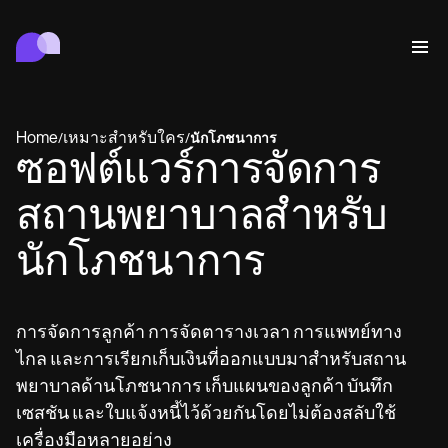
Carepatron
พฤติกรรม
การแพทย์
สหเวชศาสตร์
สุขภาพและความงาม
การจัดการสถานพยาบาล
Features
การปฏิบัติตามข้อกำหนดและความปลอดภัย
Home
เหมาะสำหรับใคร
/
/
นักโภชนาการ
Carepatron AI
ซอฟต์แวร์การจัดการ
Who we're for
Get started for free
เชื่อมต่อ
Book a demo
สถานพยาบาลสำหรับ
การดูแล
Behavioral
ตารางนัดหมาย
Online booking
นักโภชนาการ
Medical
เสร็จสิ้น
Counselors
พบปะ
Automatic reminders
Mental health
Allied
Telehealth video
Dentists
รักษา
ข้อความ
Psychologists
In session notes
Get started for free
Nurse practitioners
การจัดการสถานพยาบาล
Wellness
การจัดการลูกค้า การจัดตารางเวลา การแพทย์ทาง
Dietitians
ePrescribe
Client messaging
Therapists
NEW
Nurses
ไกล และการเรียกเก็บเงินที่ออกแบบมาสำหรับสถาน
บันทึก
การปฏิบัติตามข้อกำหนดและความปลอดภัย
Nutritionists
Treatment plans
Book a demo
SMS and email
Acupuncturists
Physicians
พยาบาลด้านโภชนาการ เก็บแผนของลูกค้า บันทึก
AI Scribe
Occupational therapists
Carepatron AI
Chiropractors
เรียกเก็บเงิน
Psychiatrists
เซสชัน และใบแจ้งหนี้ไว้ด้วยกันโดยไม่ต้องสลับใช้
เข้าสู่ระบบ
Clinical notes
Physical therapists
Health coaches
Invoicing and payments
ดูเวิร์กโฟลว์ทั้งหมด
เครื่องมือหลายอย่าง
Social workers