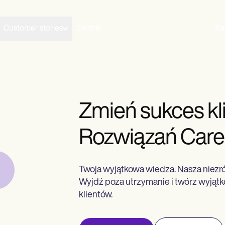
Customer stories
Cennik
Za
Zmień sukces kl
Rozwiązań Care
Twoja wyjątkowa wiedza. Nasza niezr
Wyjdź poza utrzymanie i twórz wyjąt
klientów.