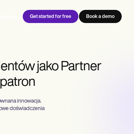
Get started for free
Book a demo
loguj się
ientów jako Partner
patron
ównana innowacja.
kowe doświadczenia