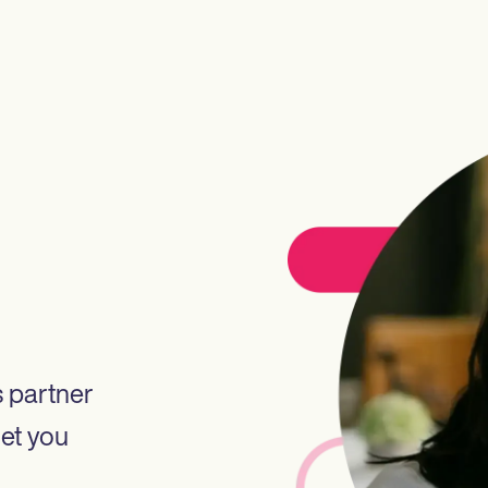
s partner
let you