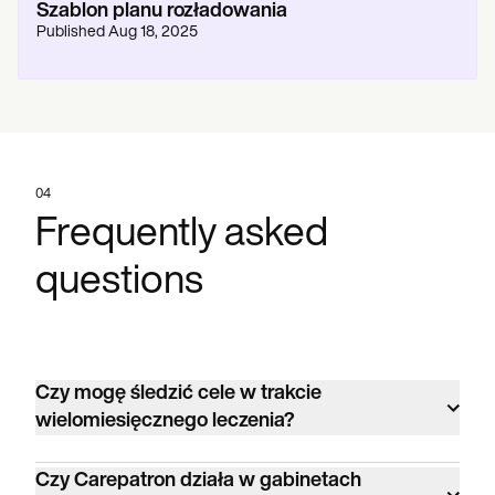
Szablon planu rozładowania
Published
Aug 18, 2025
04
Frequently asked
questions
Czy mogę śledzić cele w trakcie
wielomiesięcznego leczenia?
Tak. Bezpłatnie z nieograniczoną liczbą
Czy Carepatron działa w gabinetach
klientów, telezdrowiem, rozliczeniami klientów