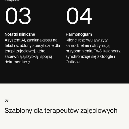
03
04
Notatki kliniczne
Harmonogram
Asystent AI, zamiana głosu na
Klienci rezerwują wizyty
tekst i szablony specyficzne dla
samodzielnie i otrzymują
terapii zajęciowej, które
przypomnienia. Twój kalendarz
zapewniają szybką i spójną
synchronizuje się z Google i
dokumentację.
Outlook.
03
Szablony dla terapeutów zajęciowych