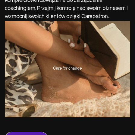
kompleksowe rozwiązanie do zarządzania
Life coaches
Insurance claims
Speech therapists
coachingiem. Przejmij kontrolę nad swoim biznesem i
Massage therapists
wzmocnij swoich klientów dzięki Carepatron.
Personal trainers