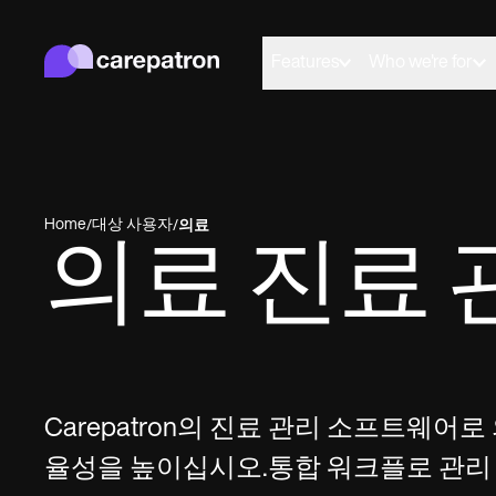
Carepatron
행동
의료
Features
Who we're for
연합
웰니스
병원 관리
규정 준수 및 보안
Carepatron AI
01
02
Get started for free
Behavioral
Medical
Allied
Book a demo
연결
케어
Counselors
Dentists
Dietit
Home
대상 사용자
/
/
의료
Everyone has a story to tell, and here we share and
Mental health
의료 진료
Nurse practitioners
Nutrit
celebrate those who chose care as their life's work.
Psychologists
Nurses
Occup
Therapists
Physicians
therap
일정
상담
These are their words, their work and we're grateful
Psychiatrists
Physic
Online booking
Telehealth 
to share them.
Social
Automatic reminders
In session n
Speec
View customer stories
Carepatron의 진료 관리 소프트웨어로
메시지
기록
율성을 높이십시오.통합 워크플로 관리 
See all profession types
Client messaging
AI Scribe