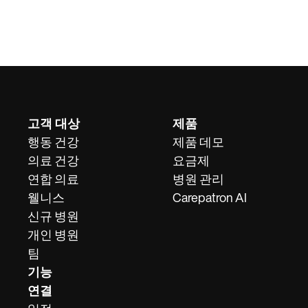
고객 대상
제품
행동 건강
제품 데모
의료 건강
요금제
연합 의료
병원 관리
웰니스
Carepatron AI
신규 병원
개인 병원
팀
기능
연결