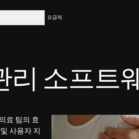
Customer stories
요금제
Elizabeth and Dennis handed their billing to Carepatron and gre
03
Wellness
Carepatron works for
My Therapeutic Concepts from five clients to seventy in two
완료
your specialty.
ians
Acupuncturists
months, without losing their evenings.
 관리 소프트
ionists
Chiropractors
View Dennis & Elizabeth’s story
Learn more
ational
Health coaches
ists
Life coaches
치료
al therapists
Massage therapists
video
ePrescribe
NEW
 workers
Personal trainers
otes
Treatment plans
h therapists
 의료 팀의 효
청구
및 사용자 지
Invoicing and payments