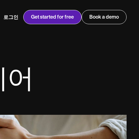
Get started for free
Book a demo
로그인
w
Jen built LifeLoong Therapy alongside a demanding finance
 every type of practitioner — find the tools built for
career, with clients across the world.
Grow your business
웨어
View Jen’s story
병원 관리
규정 준수 및 보안
Carepatron AI
전체 워크플로우 보기