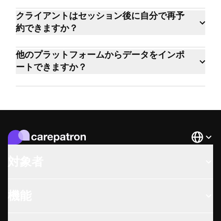
ト、遠隔医療、安全なメッセージ機能を備
はい。Carepatronは、行動療法、アライド
クライアントはセッション後に自分で再予
えており、営業ツールを転用したものでは
ヘルス、医療、ウェルネスの各分野にわた
約できますか？
ありません。
る100種類以上の臨床専門家によって、120
はい。クライアントはポータルまたは予約
か国以上で利用されており、その中には数
他のプラットフォームからデータをインポ
リンクから直接、次回の予約を入れること
千人の栄養士も含まれています。
ートできますか？
ができます。
はい。CSV、XLS、XLSX形式でインポート
できます。Carepatronには、SimplePractice
やClinikoなどのプラットフォームからのデ
ータフィールドを自動でマッピングする、
ガイド付きのインポート機能もあります。
Languag
対象者
機能