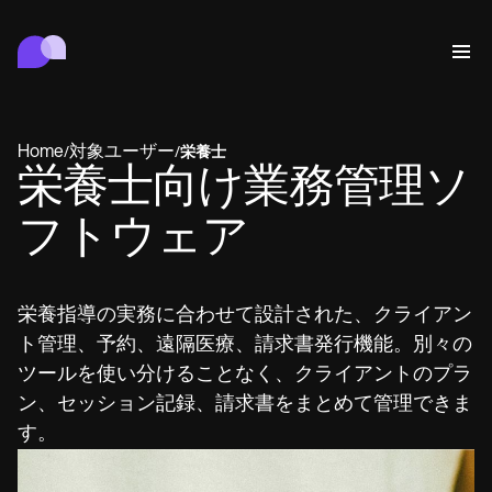
Carepatron
行動
医療
関連分野
ウェルネス
クリニック管理
Features
コンプライアンスとセキュリティ
Home
対象ユーザー
/
/
栄養士
Carepatron AI
栄養士向け業務管理ソ
Who we're for
Get started for free
つながる
Book a demo
フトウェア
ケア
Behavioral
スケジュール
Online booking
Medical
完了する
Counselors
会う
Automatic reminders
栄養指導の実務に合わせて設計された、クライアン
Mental health
Allied
Telehealth video
Dentists
治療する
ト管理、予約、遠隔医療、請求書発行機能。別々の
メッセージ
Psychologists
In session notes
Get started for free
Nurse practitioners
クリニック管理
Wellness
Dietitians
ePrescribe
ツールを使い分けることなく、クライアントのプラ
Client messaging
Therapists
NEW
Nurses
記録する
コンプライアンスとセキュリティ
Nutritionists
Treatment plans
ン、セッション記録、請求書をまとめて管理できま
Book a demo
SMS and email
Acupuncturists
Physicians
AI Scribe
Occupational therapists
す。
Carepatron AI
Chiropractors
請求する
Psychiatrists
ログイン
Clinical notes
Physical therapists
Health coaches
Invoicing and payments
ワークフロー全体を表示
Social workers