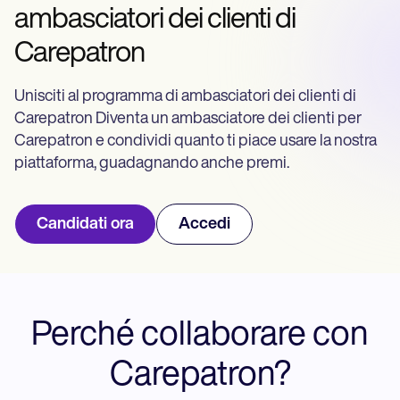
Life coaches
Insurance claims
ambasciatori dei clienti di
Speech therapists
Massage therapists
Carepatron
Personal trainers
Unisciti al programma di ambasciatori dei clienti di
Carepatron Diventa un ambasciatore dei clienti per
Carepatron e condividi quanto ti piace usare la nostra
piattaforma, guadagnando anche premi.
Candidati ora
Accedi
Perché collaborare con
Carepatron?