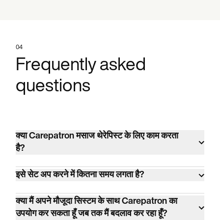
04
Frequently asked
questions
क्या Carepatron मसाज थेरेपिस्ट के लिए काम करता
है?
हाँ। Carepatron का उपयोग 120 से अधिक देशों में
इसे सेट अप करने में कितना समय लगता है?
व्यवहारिक स्वास्थ्य, संबद्ध स्वास्थ्य, चिकित्सा और कल्याण
प्रथाओं में 100 से अधिक विभिन्न प्रकार के चिकित्सकों
अधिकांश प्रैक्टिस एक घंटे से भी कम समय में शुरू हो जाती
क्या मैं अपने मौजूदा सिस्टम के साथ Carepatron का
द्वारा किया जाता है, जिसमें हजारों मसाज थेरेपिस्ट भी शामिल
हैं। CSV से क्लाइंट डेटा आयात करें या नए सिरे से शुरू
उपयोग कर सकता हूँ जब तक मैं बदलाव कर रहा हूँ?
हैं।
करें।