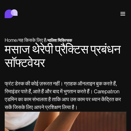
Carepatron
व्यवहार
चिकित्सा
संबद्ध
वेलनेस
प्रैक्टिस प्रबंधन
Features
अनुपालन और सुरक्षा
Home
यह किसके लिए है
/
/
मालिश चिकित्सक
Carepatron AI
मसाज थेरेपी प्रैक्टिस प्रबंधन
Who we're for
Get started for free
कनेक्ट
Book a demo
सॉफ्टवेयर
देखभाल
Behavioral
शेड्यूल
Online booking
Medical
पूरा करें
Counselors
मिलें
Automatic reminders
फ्रंट डेस्क की कोई ज़रूरत नहीं। ग्राहक ऑनलाइन बुक करते हैं,
Mental health
Allied
Telehealth video
Dentists
इलाज
रिमाइंडर पाते हैं, आते हैं और बाद में भुगतान करते हैं। Carepatron
संदेश
Psychologists
In session notes
Get started for free
Nurse practitioners
प्रैक्टिस प्रबंधन
Wellness
Dietitians
ePrescribe
एडमिन का काम संभालता है ताकि आप उस काम पर ध्यान केंद्रित कर
Client messaging
Therapists
NEW
Nurses
दस्तावेज़
अनुपालन और सुरक्षा
Nutritionists
Treatment plans
सकें जिसके लिए आपने प्रशिक्षण लिया है।
Book a demo
SMS and email
Acupuncturists
Physicians
AI Scribe
Occupational therapists
Carepatron AI
Chiropractors
बिल
Psychiatrists
लॉग इन
Clinical notes
Physical therapists
Health coaches
Invoicing and payments
पूरा वर्कफ़्लो देखें
Social workers