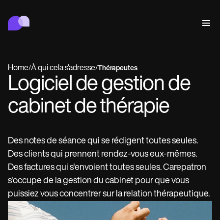
Carepatron
Comportementale
Médicale
Paramédicale
Bien-être
Gestion de cabinet
Features
Conformité et sécurité
Home
À qui cela s'adresse
/
/
Thérapeutes
IA de Carepatron
Logiciel de gestion de
Who we're for
Get started for free
Connecter
Book a demo
cabinet de thérapie
Soins
Behavioral
Agenda
Online booking
Medical
Compléter
Counselors
Rencontrer
Automatic reminders
Des notes de séance qui se rédigent toutes seules.
Mental health
Allied
Telehealth video
Dentists
Traiter
Des clients qui prennent rendez-vous eux-mêmes.
Message
Psychologists
In session notes
Get started for free
Nurse practitioners
Gestion de cabinet
Wellness
Dietitians
ePrescribe
Des factures qui s'envoient toutes seules. Carepatron
Client messaging
Therapists
NEW
Nurses
Documenter
Conformité et sécurité
Nutritionists
Treatment plans
s'occupe de la gestion du cabinet pour que vous
Book a demo
SMS and email
Acupuncturists
Physicians
AI Scribe
Occupational therapists
puissiez vous concentrer sur la relation thérapeutique.
IA de Carepatron
Chiropractors
Facturer
Psychiatrists
Se connecter
Clinical notes
Physical therapists
Health coaches
Invoicing and payments
Voir le flux de travail complet
Social workers