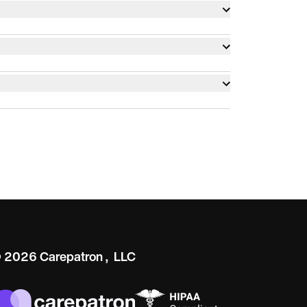
a
a
 2026 Carepatron, LLC