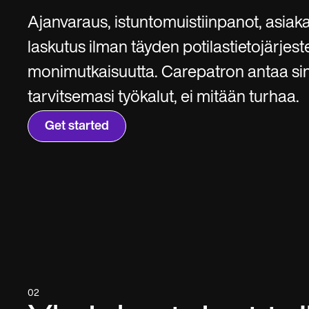
SMS and email
Clinical not
Ajanvaraus, istuntomuistiinpanot, asiaka
laskutus ilman täyden potilastietojärjes
monimutkaisuutta. Carepatron antaa sin
tarvitsemasi työkalut, ei mitään turhaa.
Get started
02