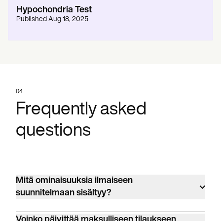
Hypochondria Test
Published
Aug 18, 2025
04
Frequently asked
questions
Mitä ominaisuuksia ilmaiseen
suunnitelmaan sisältyy?
V: Ilmainen tilauksemme tarjoaa
Voinko päivittää maksulliseen tilaukseen