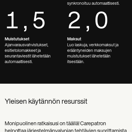
synkronoituu automaattisesti.
1,5
2,0
Muistutukset
Maksut
Ajanvarausvahvistukset,
Luo laskuja, verkkomaksut ja
esitietolomakkeet ja
erääntyneiden maksujen
seurantaviestit lähetetään
muistutukset lähetetään
automaattisesti.
itsestään.
Yleisen käytännön resurssit
Monipuolinen ratkaisusi on täällä! Carepatron
helpottaa järjestelmänvalvojan tehtävien suorittamista