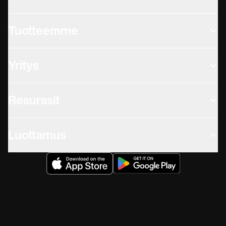
Tuotteemme
Yritys
Resurssit
Luottamus