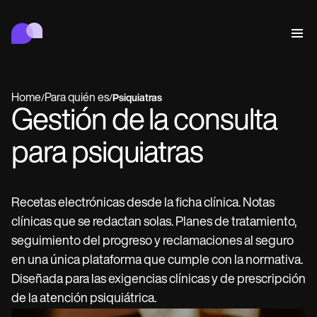
Carepatron
Conductual
Médica
Complementaria
Bienestar
Gestión de consultas
Features
Cumplimiento y seguridad
Home
Para quién es
/
/
Psiquiatras
IA de Carepatron
Gestión de la consulta
Who we're for
Get started for free
Conecta
Book a demo
para psiquiatras
Atención
Behavioral
Agenda
Online booking
Medical
Completa
Counselors
Reúnete
Automatic reminders
Recetas electrónicas desde la ficha clínica. Notas
Mental health
Allied
Telehealth video
Dentists
Trata
clínicas que se redactan solas. Planes de tratamiento,
Mensaje
Psychologists
In session notes
Get started for free
Nurse practitioners
Gestión de consultas
Wellness
Dietitians
ePrescribe
seguimiento del progreso y reclamaciones al seguro
Client messaging
Therapists
NEW
Nurses
Documenta
Cumplimiento y seguridad
Nutritionists
Treatment plans
en una única plataforma que cumple con la normativa.
Book a demo
SMS and email
Acupuncturists
Physicians
AI Scribe
Occupational therapists
Diseñada para las exigencias clínicas y de prescripción
IA de Carepatron
Chiropractors
Factura
Psychiatrists
Iniciar sesión
Clinical notes
Physical therapists
de la atención psiquiátrica.
Health coaches
Invoicing and payments
Ver el flujo de trabajo completo
Social workers