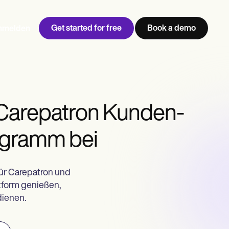
Get started for free
Book a demo
nmelden
 Carepatron Kunden-
ogramm bei
ür Carepatron und
ttform genießen,
dienen.