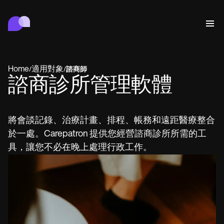
Carepatron
行為
醫療
專職醫療
身心健康
診所管理
Features
合規與安全
Home
適用對象
/
/
諮商師
Carepatron AI
諮商診所管理軟體
Who we're for
Get started for free
聯繫
Book a demo
照護
Behavioral
預約排程
將會談記錄、治療計畫、排程、帳務和遠距醫療整合
Online booking
Medical
完成
Counselors
於一處。Carepatron 提供您經營諮商診所所需的工
會面
Automatic reminders
Mental health
Allied
具，讓您不必在晚上處理行政工作。
Telehealth video
Dentists
治療
訊息
Psychologists
In session notes
Get started for free
Nurse practitioners
診所管理
Wellness
Dietitians
ePrescribe
Client messaging
Therapists
NEW
Nurses
記錄
合規與安全
Nutritionists
Treatment plans
Book a demo
SMS and email
Acupuncturists
Physicians
AI Scribe
Occupational therapists
Carepatron AI
Chiropractors
收費
Psychiatrists
登入
Clinical notes
Physical therapists
Health coaches
Invoicing and payments
查看完整工作流程
Social workers