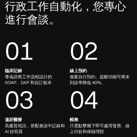
行政工作自動化，您專心
進行會談。
01
02
臨床記錄
線上預約
專為諮商工作流程設計的
個案自行預約。提醒功能可將未
SOAP、DAP 和自訂範本
到診率降低 40%。
03
04
遠距醫療
帳務
高畫質視訊，搭配會談中記錄和
只需點擊幾下即可處理發票、線
AI 抄寫員
上付款和保險理賠