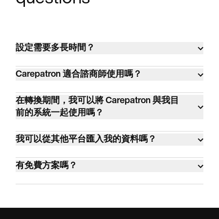
設定需要多長時間？
大多數諮商診所都能在一小時內完成設定並
Carepatron 適合諮商師使用嗎？
開始運作。您可以從 CSV 檔案匯入個案資
料，或從頭開始。
是的。Carepatron 已被超過 120 個國家、100
在轉換期間，我可以將 Carepatron 與我目
多種不同類型的臨床醫師使用，涵蓋行為健
前的系統一起使用嗎？
康、專職醫療、醫療和健康診所，其中包括
是的。沒有合約或綁定。您可以同時運行兩
數千名諮商師。
我可以從其他平台匯入我的資料嗎？
個系統，直到您準備好為止。開始使用是免
費的。
是的。您可以從 CSV、XLS 或 XLSX 檔案匯
有免費方案嗎？
入。Carepatron 還為 SimplePractice、
Cliniko 等平台提供引導式匯入工作流程，可
是的。免費方案提供無限個案、遠距醫療、
自動對應您的資料欄位。
個案帳務和 AI 筆記功能。